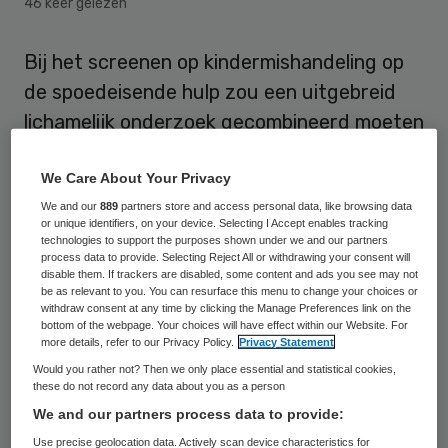
46 keer gelezen
Bij het screenen op kindermishandeling op
de spoedeisende hulp zou een uitgebreid
lichamelijk onderzoek gecombineerd moeten
worden met de SPUTOVAMO-checklist, die
ziekenhuizen hier nu voor gebruiken.
We Care About Your Privacy
We and our
889
partners store and access personal data, like browsing data
or unique identifiers, on your device. Selecting I Accept enables tracking
Dat concludeert kinderarts
Arriane Teeuw
technologies to support the purposes shown under we and our partners
uit onderzoek waarop zij op 17 januari
process data to provide. Selecting Reject All or withdrawing your consent will
disable them. If trackers are disabled, some content and ads you see may not
promoveert aan de Universiteit van
be as relevant to you. You can resurface this menu to change your choices or
withdraw consent at any time by clicking the Manage Preferences link on the
Amsterdam.
bottom of the webpage. Your choices will have effect within our Website. For
more details, refer to our Privacy Policy.
Privacy Statement
Teeuw onderzocht de uitvoering van een
Would you rather not? Then we only place essential and statistical cookies,
these do not record any data about you as a person
screeningsprotocol voor kindermishandeling
We and our partners process data to provide:
van het AMC. Volgens het protocol moet bij
Use precise geolocation data. Actively scan device characteristics for