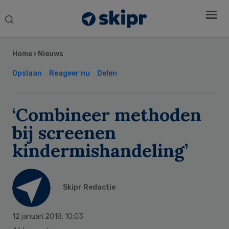
Search
this
Secondary
website
Sidebar
Home
›
Nieuws
Opslaan
Reageer nu
Delen
‘Combineer methoden
bij screenen
kindermishandeling’
Skipr Redactie
12 januari 2018
,
10:03