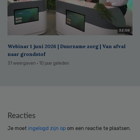
32:08
Webinar 1 juni 2026 | Duurzame zorg | Van afval
naar grondstof
31 weergaven
· 10 jaar geleden
Reader
Reacties
Interactions
Je moet
ingelogd zijn op
om een reactie te plaatsen.