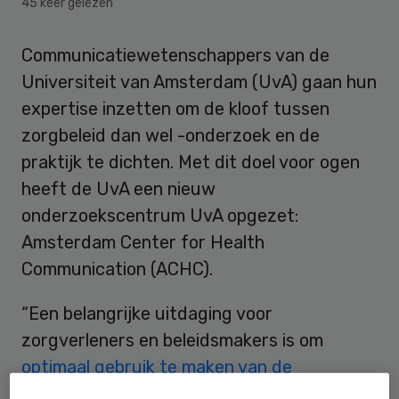
45 keer gelezen
Communicatiewetenschappers van de
Universiteit van Amsterdam (UvA) gaan hun
expertise inzetten om de kloof tussen
zorgbeleid dan wel -onderzoek en de
praktijk te dichten. Met dit doel voor ogen
heeft de UvA een nieuw
onderzoekscentrum UvA opgezet:
Amsterdam Center for Health
Communication (ACHC).
“Een belangrijke uitdaging voor
zorgverleners en beleidsmakers is om
optimaal gebruik te maken van de
mogelijkheden die communicatie en media