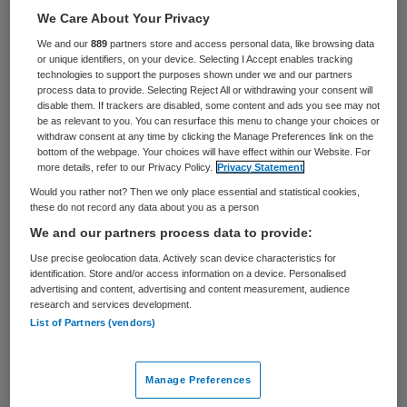
bieden”, reageert Julia van Weert,
We Care About Your Privacy
hoogleraar Gezondheidscommunicatie aan
We and our
889
partners store and access personal data, like browsing data
or unique identifiers, on your device. Selecting I Accept enables tracking
de Universiteit van Amsterdam (UvA). “Daar
technologies to support the purposes shown under we and our partners
process data to provide. Selecting Reject All or withdrawing your consent will
wordt ongelooflijk veel onderzoek naar
disable them. If trackers are disabled, some content and ads you see may not
be as relevant to you. You can resurface this menu to change your choices or
gedaan – niet in de laatste plaats door ons
withdraw consent at any time by clicking the Manage Preferences link on the
bottom of the webpage. Your choices will have effect within our Website. For
eigen centrum – maar het blijkt lastig om de
more details, refer to our Privacy Policy.
Privacy Statement
onderzoeksresultaten ook in de praktijk
Would you rather not? Then we only place essential and statistical cookies,
geïmplementeerd te krijgen. Voor het ACHC
these do not record any data about you as a person
We and our partners process data to provide:
is die implementatie een van de
Use precise geolocation data. Actively scan device characteristics for
speerpunten.”
identification. Store and/or access information on a device. Personalised
advertising and content, advertising and content measurement, audience
research and services development.
Het nieuwe centrum, dat op 22 januari door
List of Partners (vendors)
Van Weert tijdens haar oratie is gelanceerd,
gaat dit doen onder meer door middel van
Manage Preferences
de website