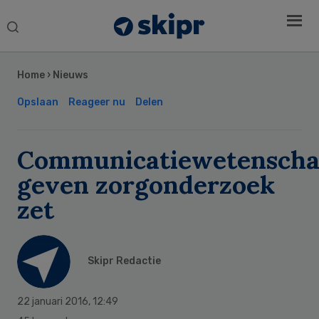
Search
this
Secondary
website
Sidebar
Home
›
Nieuws
Opslaan
Reageer nu
Delen
Communicatiewetenscha
geven zorgonderzoek
zet
Skipr Redactie
22 januari 2016
,
12:49