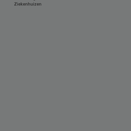
Ziekenhuizen
Primary
Sidebar