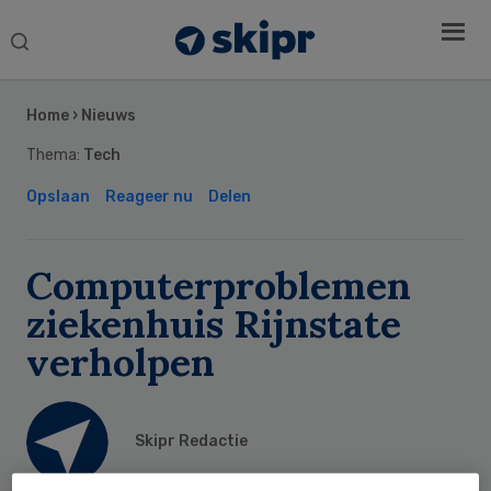
Search
this
Secondary
website
Sidebar
Home
›
Nieuws
Thema:
Tech
Opslaan
Reageer nu
Delen
Computerproblemen
ziekenhuis Rijnstate
verholpen
Skipr Redactie