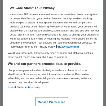
14 januari 2025
,
13:39
We Care About Your Privacy
638 keer gelezen
We and our
887
partners store and access personal data, like browsing data
De computerstoring bij het Rijnstate
or unique identifiers, on your device. Selecting I Accept enables tracking
technologies to support the purposes shown under we and our partners
ziekenhuis in Arnhem van vanochtend is
process data to provide. Selecting Reject All or withdrawing your consent will
disable them. If trackers are disabled, some content and ads you see may not
verholpen.
be as relevant to you. You can resurface this menu to change your choices or
withdraw consent at any time by clicking the Manage Preferences link on the
bottom of the webpage. Your choices will have effect within our Website. For
more details, refer to our Privacy Policy.
Privacy Statement
Het Arnhemse ziekenhuis heeft de
Would you rather not? Then we only place essential and statistical cookies,
computerstoring zo ver verholpen dat de
these do not record any data about you as a person
We and our partners process data to provide:
afspraken die voor deze middag op de
Use precise geolocation data. Actively scan device characteristics for
agenda staan doorgang kunnen vinden.
identification. Store and/or access information on a device. Personalised
advertising and content, advertising and content measurement, audience
research and services development.
Afspraken in ochtend afgezegd
List of Partners (vendors)
Afspraken voor de afgelopen ochtend
Manage Preferences