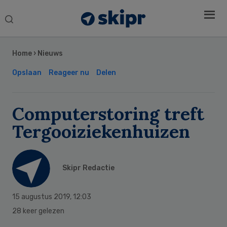
Search
this
Secondary
website
Sidebar
Home
›
Nieuws
Opslaan
Reageer nu
Delen
Computerstoring treft
Tergooiziekenhuizen
Skipr Redactie
15 augustus 2019
,
12:03
28 keer gelezen