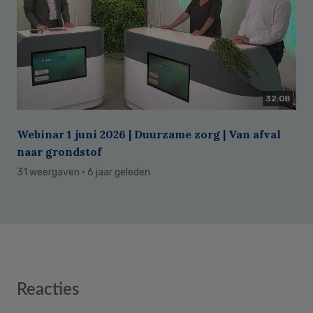
32:08
Webinar 1 juni 2026 | Duurzame zorg | Van afval
naar grondstof
31 weergaven
· 6 jaar geleden
Reader
Reacties
Interactions