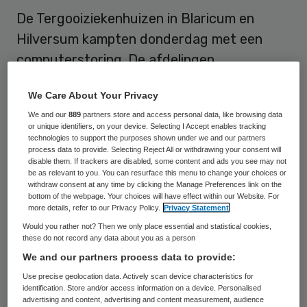
De Tergooiziekenhuizen in Blaricum en
Hilversum kampten donderdag met een
computerstoring. De afdelingen
spoedeisende hulp in beide vestigingen en
We Care About Your Privacy
de afdelingen eerste hulp en verloskunde in
We and our
889
partners store and access personal data, like browsing data
Blaricum moesten sluiten. In de loop van de
or unique identifiers, on your device. Selecting I Accept enables tracking
technologies to support the purposes shown under we and our partners
dag was de storing verholpen.
process data to provide. Selecting Reject All or withdrawing your consent will
disable them. If trackers are disabled, some content and ads you see may not
De netwerkstoring manifesteerde zich al
be as relevant to you. You can resurface this menu to change your choices or
withdraw consent at any time by clicking the Manage Preferences link on the
rond middernacht. Computers konden
bottom of the webpage. Your choices will have effect within our Website. For
more details, refer to our Privacy Policy.
Privacy Statement
donderdag niet worden opgestart,
Would you rather not? Then we only place essential and statistical cookies,
waardoor er problemen ontstonden met de
these do not record any data about you as a person
administratie. De veiligheid van zorg was
We and our partners process data to provide:
niet in gevaar, aldus de site van de
Use precise geolocation data. Actively scan device characteristics for
identification. Store and/or access information on a device. Personalised
ziekenhuizen. Donderdagochtend werd
advertising and content, advertising and content measurement, audience