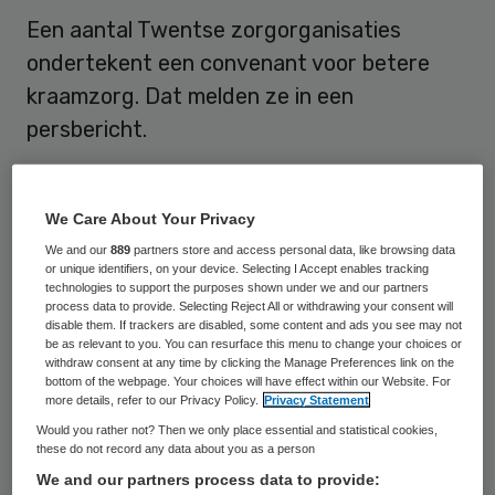
Een aantal Twentse zorgorganisaties
ondertekent een convenant voor betere
kraamzorg. Dat melden ze in een
persbericht.
Het gaat om
RST-zorgverleners
,
Attent
kraamzorg
,
BTK Zorg
,
Kraamzorg Excellent
,
We Care About Your Privacy
Kraamzorg ZSM
,
VVT zorgverleners
en
We and our
889
partners store and access personal data, like browsing data
or unique identifiers, on your device. Selecting I Accept enables tracking
Naviva kraamzorg
. De bedrijven willen
technologies to support the purposes shown under we and our partners
process data to provide. Selecting Reject All or withdrawing your consent will
komen tot één regionaal aanspreekpunt
disable them. If trackers are disabled, some content and ads you see may not
be as relevant to you. You can resurface this menu to change your choices or
voor kraamzorg. Dat moet leiden tot betere
withdraw consent at any time by clicking the Manage Preferences link on the
kwaliteit in de gehele keten voor
bottom of the webpage. Your choices will have effect within our Website. For
more details, refer to our Privacy Policy.
Privacy Statement
geboortezorg. De organisaties zullen
Would you rather not? Then we only place essential and statistical cookies,
afspraken maken over de inhoudelijke
these do not record any data about you as a person
afstemming in de zorgketen. Naar eigen
We and our partners process data to provide: