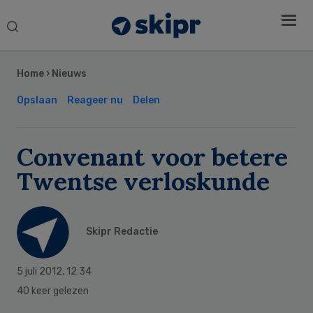
Search
this
Secondary
website
Sidebar
Home
›
Nieuws
Opslaan
Reageer nu
Delen
Convenant voor betere
Twentse verloskunde
Skipr Redactie
5 juli 2012
,
12:34
40 keer gelezen