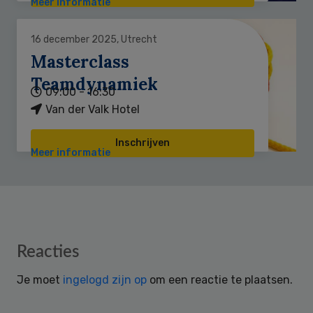
Meer informatie
16 december 2025, Utrecht
Masterclass
Teamdynamiek
09:00 - 16:30
Van der Valk Hotel
Inschrijven
Meer informatie
Reader
Reacties
Interactions
Je moet
ingelogd zijn op
om een reactie te plaatsen.