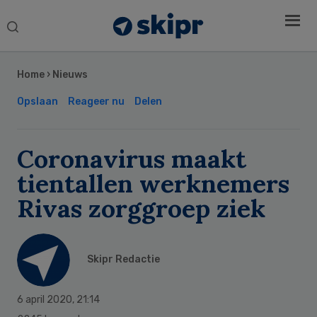
Search
this
Secondary
website
Sidebar
Home
›
Nieuws
Opslaan
Reageer nu
Delen
Coronavirus maakt
tientallen werknemers
Rivas zorggroep ziek
Skipr Redactie
6 april 2020
,
21:14