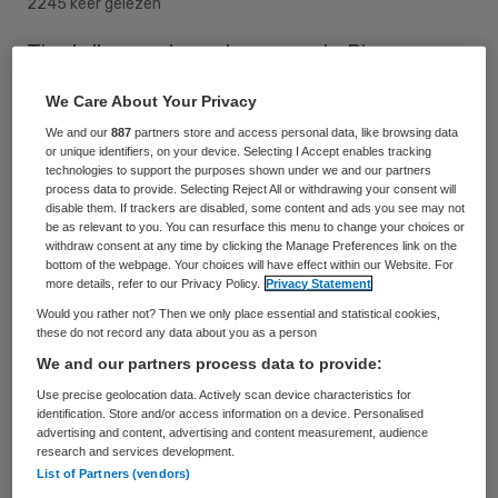
2245 keer gelezen
Tientallen medewerkers van de Rivas
Zorggroep zijn besmet met het coronavirus.
We Care About Your Privacy
Het leidt niet tot problemen, zegt een
We and our
887
partners store and access personal data, like browsing data
woordvoerder in dagblad BNDeStem: “We
or unique identifiers, on your device. Selecting I Accept enables tracking
technologies to support the purposes shown under we and our partners
kunnen het nog goed aan”.
process data to provide. Selecting Reject All or withdrawing your consent will
disable them. If trackers are disabled, some content and ads you see may not
be as relevant to you. You can resurface this menu to change your choices or
withdraw consent at any time by clicking the Manage Preferences link on the
bottom of the webpage. Your choices will have effect within our Website. For
Testen
more details, refer to our Privacy Policy.
Privacy Statement
Would you rather not? Then we only place essential and statistical cookies,
De zorgmedewerkers zitten nu ziek thuis.
these do not record any data about you as a person
We and our partners process data to provide:
De Rivas zorggroep – naast het Beatrix
Use precise geolocation data. Actively scan device characteristics for
ziekenhuis verpleeghuiszorg en
identification. Store and/or access information on a device. Personalised
wijkverpleging – kan haar personeel sinds
advertising and content, advertising and content measurement, audience
research and services development.
anderhalve week testen. Zij worden getest
List of Partners (vendors)