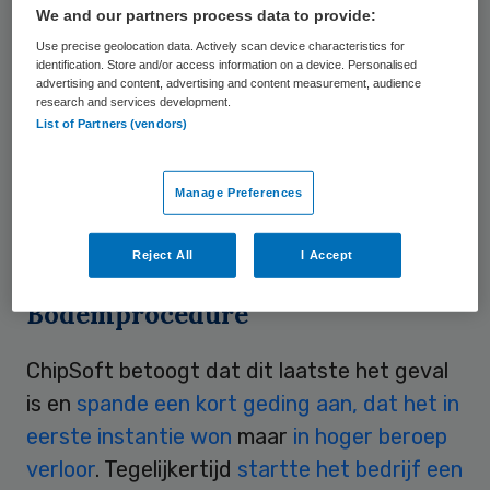
ziekenhuis
, geleverd door het Amerikaanse
We and our partners process data to provide:
bedrijf Epic. Marktleider ChipSoft vond dat
Use precise geolocation data. Actively scan device characteristics for
identification. Store and/or access information on a device. Personalised
het UMCG een Europese aanbesteding voor
advertising and content, advertising and content measurement, audience
research and services development.
een epd had moeten uitschrijven, zodat het
List of Partners (vendors)
mee kon dingen naar het contract. Dat is
verplicht voor een universitair ziekenhuis
Manage Preferences
als het een nieuw epd koopt of een lopend
contract “wezenlijk wijzigt”.
Reject All
I Accept
Bodemprocedure
ChipSoft betoogt dat dit laatste het geval
is en
spande een kort geding aan, dat het in
eerste instantie won
maar
in hoger beroep
verloor
. Tegelijkertijd
startte het bedrijf een