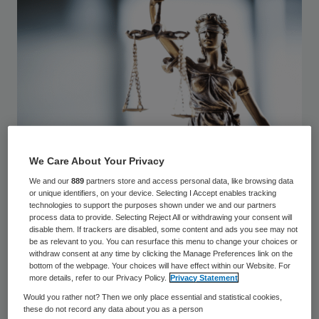
We Care About Your Privacy
© sebra / stock.adobe.com
We and our
889
partners store and access personal data, like browsing data
or unique identifiers, on your device. Selecting I Accept enables tracking
Het geschil draait om de plannen die het
technologies to support the purposes shown under we and our partners
UMCG heeft in samenwerking met de
process data to provide. Selecting Reject All or withdrawing your consent will
disable them. If trackers are disabled, some content and ads you see may not
Treant Zorggroep en het Ommelander
be as relevant to you. You can resurface this menu to change your choices or
withdraw consent at any time by clicking the Manage Preferences link on the
Ziekenhuis. De
regionale ziekenhuizen willen
bottom of the webpage. Your choices will have effect within our Website. For
more details, refer to our Privacy Policy.
Privacy Statement
aansluiten bij het elektronisch
Would you rather not? Then we only place essential and statistical cookies,
patiëntendossier (epd) van het universitaire
these do not record any data about you as a person