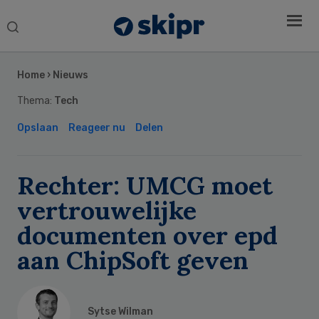
Search
this
Secondary
website
Sidebar
Home
›
Nieuws
Thema:
Tech
Opslaan
Reageer nu
Delen
Rechter: UMCG moet
vertrouwelijke
documenten over epd
aan ChipSoft geven
Sytse Wilman