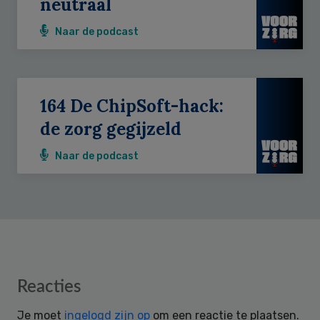
neutraal
Naar de podcast
164 De ChipSoft-hack:
de zorg gegijzeld
Naar de podcast
Reader
Reacties
Interactions
Je moet
ingelogd zijn op
om een reactie te plaatsen.