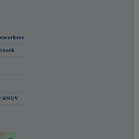
dewerkers
erzoek
ar KNOV