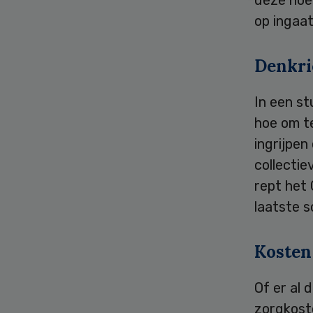
deze hoe
op ingaat
Denkri
In een st
hoe om t
ingrijpen
collectie
rept het
laatste s
Kosten
Of er al 
zorgkoste