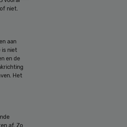
B vooral
f niet.
gen aan
is niet
en en de
nkrichting
aven. Het
ende
en af. Zo