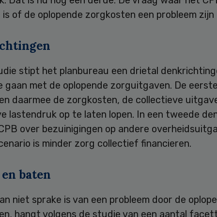
k. Dat is nu nog een derde. De vraag waar het CP
 is of de oplopende zorgkosten een probleem zijn o
chtingen
udie stipt het planbureau een drietal denkrichtin
e gaan met de oplopende zorguitgaven. De eerste 
 en daarmee de zorgkosten, de collectieve uitgav
ve lastendruk op te laten lopen. In een tweede de
 CPB over bezuinigingen op andere overheidsuitg
cenario is minder zorg collectief financieren.
 en baten
dan niet sprake is van een probleem door de oplop
n, hangt volgens de studie van een aantal facett