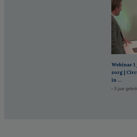
Webinar 1 
zorg | Cir
in ...
· 3 jaar gele