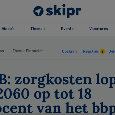
Video’s
Thema’s
Events
Vacatures
ws
Thema:
Financiën
Opslaan
Reacties
Del
1
B: zorgkosten lo
2060 op tot 18
ocent van het bb