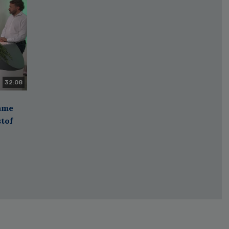
32:08
zame
stof