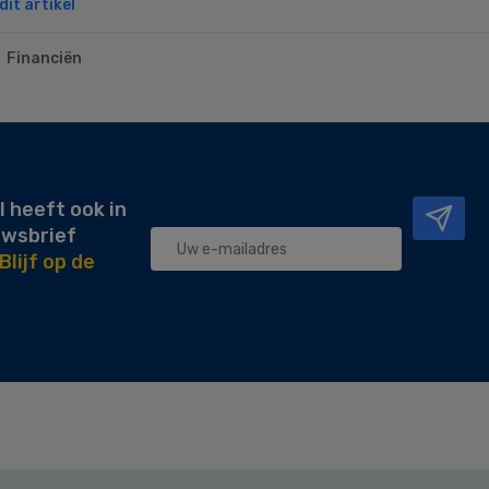
it artikel
Financiën
l heeft ook in
uwsbrief
Blijf op de