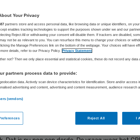
About Your Privacy
Skipr Redactie
13 oktober 2022
,
09:56
697 keer gelezen
887
partners store and access personal data, like browsing data or unique identifiers, on your
Accept enables tracking technologies to support the purposes shown under we and our partne
electing Reject All or withdrawing your consent will disable them. If trackers are disabled, so
may not be as relevant to you. You can resurface this menu to change your choices or withd
n van de zorg lopen naar verwachting de komend
licking the Manage Preferences link on the bottom of the webpage. Your choices will have eff
hard op. Het Centraal Planbureau (CPB), een bela
more details, refer to our Privacy Policy.
Privacy Statement
her not? Then we only place essential and statistical cookies, these do not record any data
 van het kabinet, verwacht dat de kosten voor de
60 zo’n 18 procent van het bruto binnenlands pr
r partners process data to provide:
dragen. Dat is bijna een verdubbeling afgezet teg
eolocation data. Actively scan device characteristics for identification. Store and/or access 
onalised advertising and content, advertising and content measurement, audience research 
nu.
.
ners (vendors)
te stijging vindt volgens het onderzoek plaats in
references
Reject All
I 
ge zorg, mede doordat de samenleving vergrijst. 
komt tegen 2060 zo’n 45 procent van de zorgkos