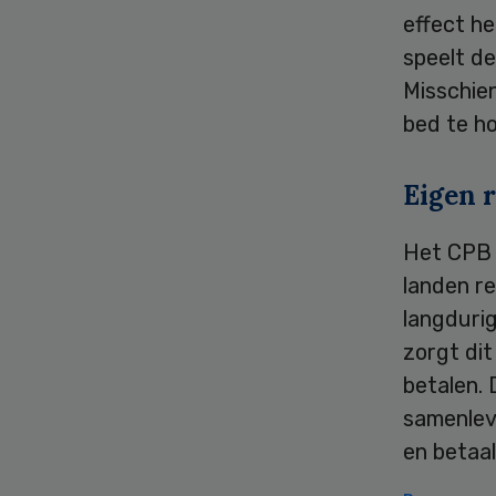
effect h
speelt de
Misschie
bed te h
Eigen r
Het CPB 
landen re
langdurig
zorgt di
betalen. 
samenlevi
en betaal