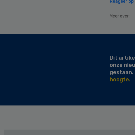
Reageer op d
Meer over:
Secondary
Sidebar
Dit artike
onze nie
gestaan.
hoogte.