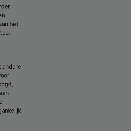
rder
en.
aan het
toe.
t andere
voor
oogd,
gaan
e
ankelijk