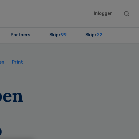
Searc
Inloggen
this
websit
Partners
Skipr
99
Skipr
22
Primary
Sidebar
en
Print
pen
p