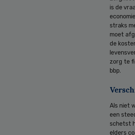
is de vra
economie
straks m
moet afg
de kosten
levensve
zorg te f
bbp.
Versch
Als niet
een stee
schetst 
elders co