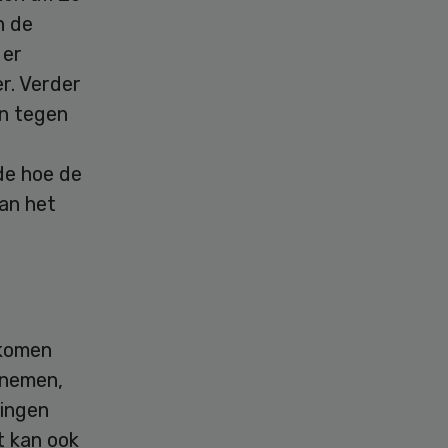
n de
 er
r. Verder
n tegen
de hoe de
van het
nkomen
 nemen,
gingen
t kan ook