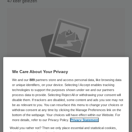
47 keer gelezen
We Care About Your Privacy
We and our
889
partners store and access personal data, like browsing data
or unique identifiers, on your device. Selecting I Accept enables tracking
technologies to support the purposes shown under we and our partners
process data to provide. Selecting Reject All or withdrawing your consent will
disable them. If trackers are disabled, some content and ads you see may not
be as relevant to you. You can resurface this menu to change your choices or
De rechter heeft een Menzis zorgkantoor
withdraw consent at any time by clicking the Manage Preferences link on the
bottom of the webpage. Your choices will have effect within our Website. For
op de vingers getikt. Menzis had bij een
more details, refer to our Privacy Policy.
Privacy Statement
aanbesteding bepaalde geschiktheidseisen
Would you rather not? Then we only place essential and statistical cookies,