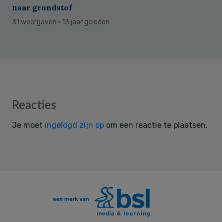
naar grondstof
31 weergaven
· 13 jaar geleden
Reader
Reacties
Interactions
Je moet
ingelogd zijn op
om een reactie te plaatsen.