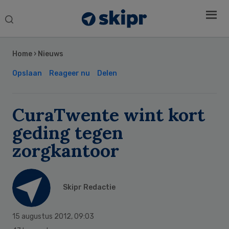
Search
this
Secondary
website
Sidebar
Home
›
Nieuws
Opslaan
Reageer nu
Delen
CuraTwente wint kort
geding tegen
zorgkantoor
Skipr Redactie
15 augustus 2012
,
09:03