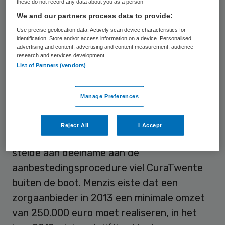
gesteld aan zorgaanbieders om te mogen
these do not record any data about you as a person
We and our partners process data to provide:
meedoen. De rechter oordeelde dat de
Use precise geolocation data. Actively scan device characteristics for
eisen van het zorgkantoor disproportioneel
identification. Store and/or access information on a device. Personalised
zijn en stelde gehandicaptenzorgaanbieder
advertising and content, advertising and content measurement, audience
research and services development.
CuraTwente uit Enschede op alle punten in
List of Partners (vendors)
het gelijk.
Manage Preferences
Aanbestedingsprocedure
Reject All
I Accept
Door de voorwaarden die het zorgkantoor
stelde aan deelname aan de
aanbestedingsprocedure viel CuraTwente
buiten de boot. Menzis eiste dat een
zorgaanbieder in 2013 een minimale omzet
van 250.000 euro moet realiseren, in het