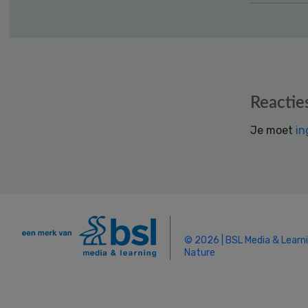
Reader
Reactie
Interactions
Je moet
in
© 2026 | BSL Media & Learn
Nature