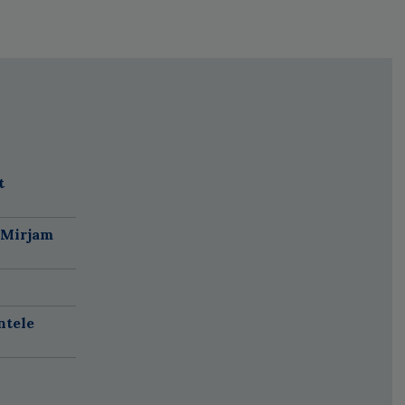
t
 Mirjam
ntele