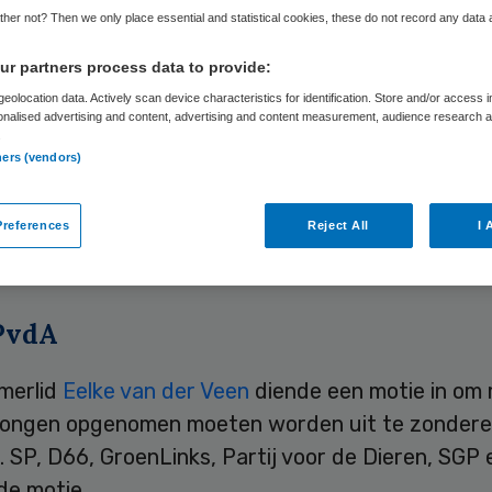
her not? Then we only place essential and statistical cookies, these do not record any data
r partners process data to provide:
Skipr Redactie
8 juli 2010
,
12:00
38 keer gelezen
eolocation data. Actively scan device characteristics for identification. Store and/or access 
onalised advertising and content, advertising and content measurement, audience research 
.
ners (vendors)
ge voor Zorgverzekeringen (CVZ) en het ministeri
rzoeken voor welke mensen de pgb-stop niet hoe
e wachtlijst voor het pgb is een feit, maar de Tw
references
Reject All
I 
l uitzonderingen maken.
PvdA
erlid
Eelke van der Veen
diende een motie in om
ongen opgenomen moeten worden uit te zondere
 SP, D66, GroenLinks, Partij voor de Dieren, SGP
de motie.