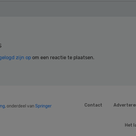
s
gelogd zijn op
om een reactie te plaatsen.
Contact
Advertere
ing
, onderdeel van
Springer
Het l