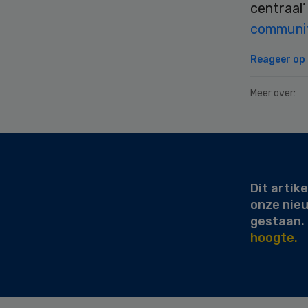
centraal’ 
community
Reageer op d
Meer over:
Secondary
Sidebar
Dit artike
onze nie
gestaan.
hoogte.