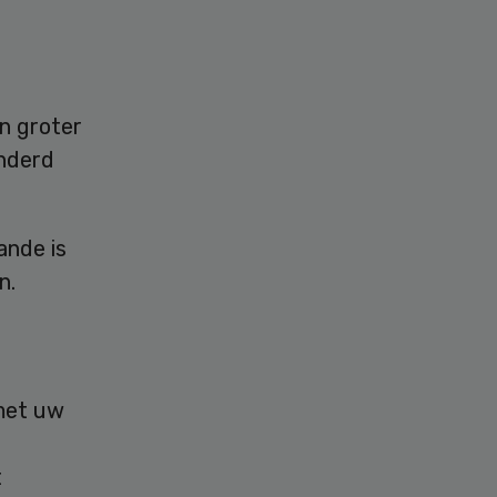
n groter
onderd
ande is
n.
 met uw
t