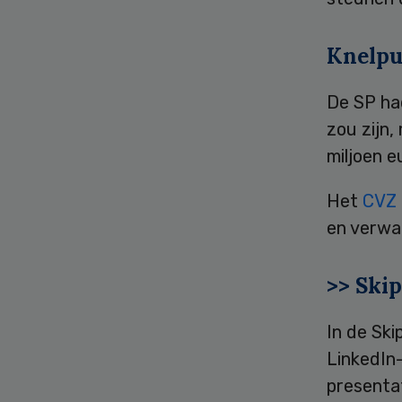
Knelpu
De SP had
zou zijn,
miljoen 
Het
CVZ
en verwa
>> Ski
In de Sk
LinkedIn-
presenta