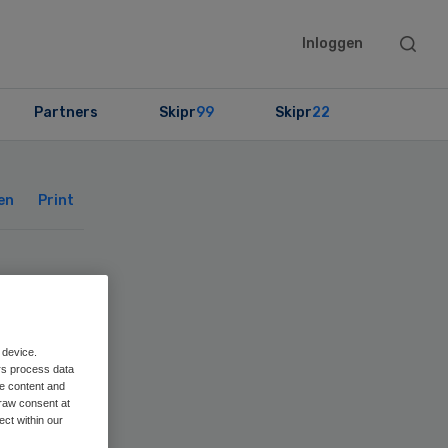
Searc
Inloggen
this
websit
Partners
Skipr
99
Skipr
22
Primary
Sidebar
en
Print
n
-
 device.
rs process data
me content and
raw consent at
ect within our