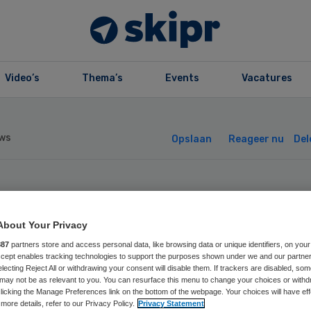
Video’s
Thema’s
Events
Vacatures
ws
Opslaan
Reageer nu
Del
Z en VWS zoeke
About Your Privacy
tzonderingen pgb
887
partners store and access personal data, like browsing data or unique identifiers, on your
Accept enables tracking technologies to support the purposes shown under we and our partne
electing Reject All or withdrawing your consent will disable them. If trackers are disabled, so
op
may not be as relevant to you. You can resurface this menu to change your choices or withd
licking the Manage Preferences link on the bottom of the webpage. Your choices will have eff
more details, refer to our Privacy Policy.
Privacy Statement