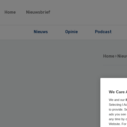
Home
Nieuwsbrief
Nieuws
Opinie
Podcast
Home
›
Nieu
CV
We Care 
ui
We and our
Selecting I 
to provide. S
st
ads you see 
any time by c
Website. For 