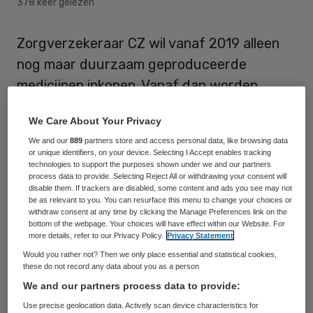
378 keer gelezen
Zorgverzekeraar CZ wil vanaf 2019 alleen
nog maar duurzaam geproduceerde
medicijnen inkopen. Vanaf dan worden
leveranciers om een verklaring gevraagd
We Care About Your Privacy
dat ze netjes omgaan met mens en milieu.
We and our
889
partners store and access personal data, like browsing data
CZ stelt dit naar aanleiding van een
or unique identifiers, on your device. Selecting I Accept enables tracking
technologies to support the purposes shown under we and our partners
uitzending van het tv-programma Zembla
process data to provide. Selecting Reject All or withdrawing your consent will
dat misstanden filmde bij de productie van
disable them. If trackers are disabled, some content and ads you see may not
be as relevant to you. You can resurface this menu to change your choices or
medicijnen in de fabrieken van Aurobindo
withdraw consent at any time by clicking the Manage Preferences link on the
bottom of the webpage. Your choices will have effect within our Website. For
Pharma in India.
more details, refer to our Privacy Policy.
Privacy Statement
Would you rather not? Then we only place essential and statistical cookies,
Daarnaast wil CZ in gesprek met het
these do not record any data about you as a person
ministerie van VWS over het toelaten van
We and our partners process data to provide:
medicijnen tot de Nederlandse markt.
Use precise geolocation data. Actively scan device characteristics for