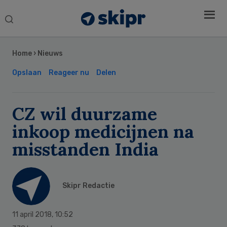
Search
this
Secondary
website
Sidebar
Home
›
Nieuws
Opslaan
Reageer nu
Delen
CZ wil duurzame
inkoop medicijnen na
misstanden India
Skipr Redactie
11 april 2018
,
10:52