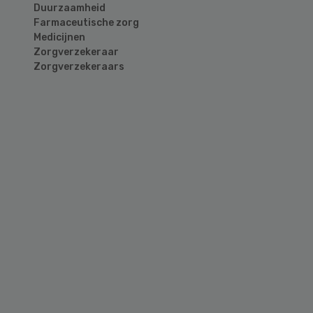
Duurzaamheid
Farmaceutische zorg
Medicijnen
Zorgverzekeraar
Zorgverzekeraars
Primary
Sidebar