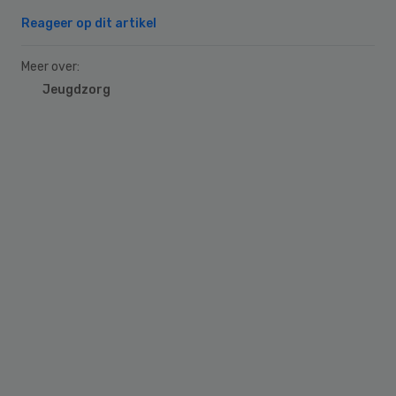
Reageer op dit artikel
Meer over:
Jeugdzorg
Primary
Sidebar