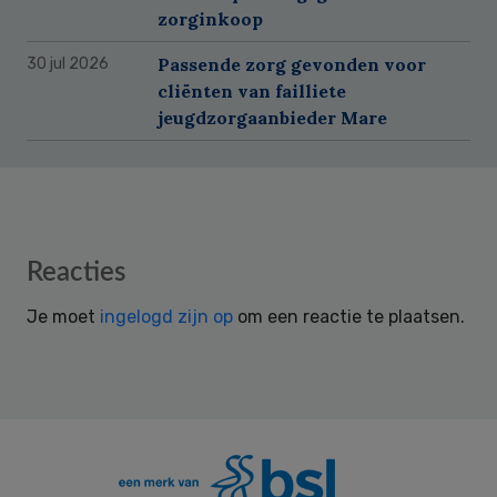
zorginkoop
Passende zorg gevonden voor
30 jul 2026
cliënten van failliete
jeugdzorgaanbieder Mare
Reader
Reacties
Interactions
Je moet
ingelogd zijn op
om een reactie te plaatsen.