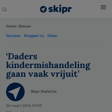
Search
this
Secondary
website
Sidebar
Home
›
Nieuws
Opslaan
Reageer nu
Delen
‘Daders
kindermishandeling
gaan vaak vrijuit’
Skipr Redactie
26 maart 2014
,
09:09