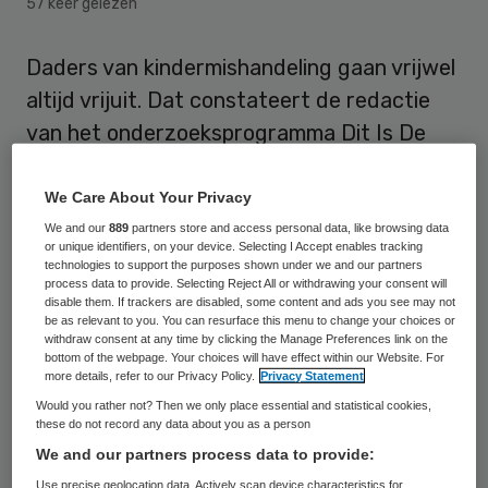
57 keer gelezen
Daders van kindermishandeling gaan vrijwel
altijd vrijuit. Dat constateert de redactie
van het onderzoeksprogramma Dit Is De
Dag (EO) in een woensdagavond uit te
zenden documentaire.
We Care About Your Privacy
We and our
889
partners store and access personal data, like browsing data
or unique identifiers, on your device. Selecting I Accept enables tracking
Hoewel het kabinet inzet op meer
technologies to support the purposes shown under we and our partners
aangiftes, meer daders voor de rechter en
process data to provide. Selecting Reject All or withdrawing your consent will
disable them. If trackers are disabled, some content and ads you see may not
meer veroordelingen,
is de realiteit anders
.
be as relevant to you. You can resurface this menu to change your choices or
withdraw consent at any time by clicking the Manage Preferences link on the
De programmamakers deden navraag bij
bottom of the webpage. Your choices will have effect within our Website. For
more details, refer to our Privacy Policy.
Privacy Statement
onder meer het
Advies- en Meldpunt
Would you rather not? Then we only place essential and statistical cookies,
Kindermishandeling
(AMK), het Nederlands
these do not record any data about you as a person
Forensisch Instituut en de Forensische
We and our partners process data to provide:
Polikliniek Kindermishandeling. Conclusie:
Use precise geolocation data. Actively scan device characteristics for