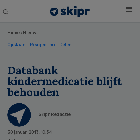
Search
this
Secondary
website
Sidebar
Home
›
Nieuws
Opslaan
Reageer nu
Delen
Databank
kindermedicatie blijft
behouden
Skipr Redactie
30 januari 2013
,
10:34