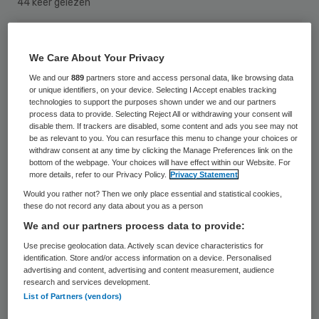
44 keer gelezen
We Care About Your Privacy
We and our
889
partners store and access personal data, like browsing data
or unique identifiers, on your device. Selecting I Accept enables tracking
technologies to support the purposes shown under we and our partners
process data to provide. Selecting Reject All or withdrawing your consent will
disable them. If trackers are disabled, some content and ads you see may not
be as relevant to you. You can resurface this menu to change your choices or
withdraw consent at any time by clicking the Manage Preferences link on the
bottom of the webpage. Your choices will have effect within our Website. For
more details, refer to our Privacy Policy.
Privacy Statement
Would you rather not? Then we only place essential and statistical cookies,
these do not record any data about you as a person
We and our partners process data to provide:
Use precise geolocation data. Actively scan device characteristics for
Het Kinderformularium, een databank met
identification. Store and/or access information on a device. Personalised
advertising and content, advertising and content measurement, audience
informatie over verantwoord
research and services development.
List of Partners (vendors)
medicijngebruik bij kinderen, kan sowieso de