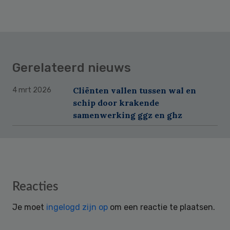
Gerelateerd nieuws
Cliënten vallen tussen wal en
4 mrt 2026
schip door krakende
samenwerking ggz en ghz
Reader
Reacties
Interactions
Je moet
ingelogd zijn op
om een reactie te plaatsen.