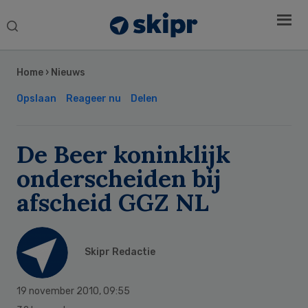
Search
this
Secondary
website
Sidebar
Home
›
Nieuws
Opslaan
Reageer nu
Delen
De Beer koninklijk
onderscheiden bij
afscheid GGZ NL
Skipr Redactie
19 november 2010
,
09:55