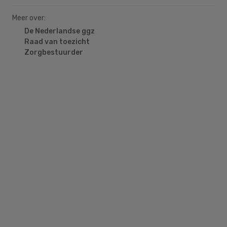
Meer over:
De Nederlandse ggz
Raad van toezicht
Zorgbestuurder
Primary
Sidebar