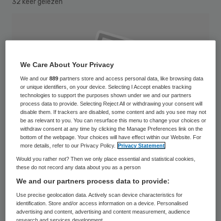
32 keer gelezen
We Care About Your Privacy
We and our
889
partners store and access personal data, like browsing data
or unique identifiers, on your device. Selecting I Accept enables tracking
technologies to support the purposes shown under we and our partners
process data to provide. Selecting Reject All or withdrawing your consent will
disable them. If trackers are disabled, some content and ads you see may not
be as relevant to you. You can resurface this menu to change your choices or
withdraw consent at any time by clicking the Manage Preferences link on the
bottom of the webpage. Your choices will have effect within our Website. For
more details, refer to our Privacy Policy.
Privacy Statement
Would you rather not? Then we only place essential and statistical cookies,
these do not record any data about you as a person
Jos de Beer is bij zijn afscheid als directeur
We and our partners process data to provide:
van GGZ Nederland donderdag benoemd
Use precise geolocation data. Actively scan device characteristics for
identification. Store and/or access information on a device. Personalised
tot Ridder in de Orde van Oranje-Nassau.
advertising and content, advertising and content measurement, audience
research and services development.