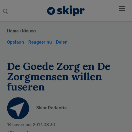
Search
this
Secondary
website
Sidebar
Home
›
Nieuws
Opslaan
Reageer nu
Delen
De Goede Zorg en De
Zorgmensen willen
fuseren
Skipr Redactie
14 november 2017
,
08:30