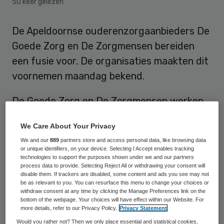
50 keer gelezen
De Apeldoornse ouderenzorgaanbieders De
Goede Zorg en De Zorgmensen bereiden
een fusie voor. De organisaties maakten dit
voornemen maandag bekend.
De Goede Zorg en De Zorgmensen werken
sinds februari al op bepaalde terreinen
We Care About Your Privacy
samen. Deze samenwerking bevalt zo goed
We and our
889
partners store and access personal data, like browsing data
dat de bestuurders van beide organisaties
or unique identifiers, on your device. Selecting I Accept enables tracking
technologies to support the purposes shown under we and our partners
nu van plan zijn volledig juridisch te
process data to provide. Selecting Reject All or withdrawing your consent will
fuseren.
disable them. If trackers are disabled, some content and ads you see may not
be as relevant to you. You can resurface this menu to change your choices or
withdraw consent at any time by clicking the Manage Preferences link on the
De krachtenbundeling moet zorgen voor
bottom of the webpage. Your choices will have effect within our Website. For
more details, refer to our Privacy Policy.
Privacy Statement
behoud of verbetering van de kwaliteit van
Would you rather not? Then we only place essential and statistical cookies,