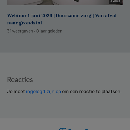
32:08
Webinar 1 juni 2026 | Duurzame zorg | Van afval
naar grondstof
31 weergaven
· 8 jaar geleden
Reader
Reacties
Interactions
Je moet
ingelogd zijn op
om een reactie te plaatsen.