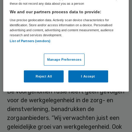
de zorgverlening, aldus de organisaties.
these do not record any data about you as a person
Kleinschalig georganiseerde zorg- en
We and our partners process data to provide:
dienstverlening blijft in de nieuwe
Use precise geolocation data. Actively scan device characteristics for
identification. Store and/or access information on a device. Personalised
organisatie het uitgangspunt. De zorg
advertising and content, advertising and content measurement, audience
research and services development.
wordt verleend door een klein team van
List of Partners (vendors)
medewerkers, vrijwilligers en mantelzorgers
rond de cliënt.
Manage Preferences
Werkgelegenheid
Reject All
I Accept
De voorgenomen fusie heeft geen gevolgen
voor de werkgelegenheid in de zorg- en
dienstverlening, benadrukken de
zorgaanbieders. “Wij verwachten juist een
geleidelijke groei van werkgelegenheid. Ook