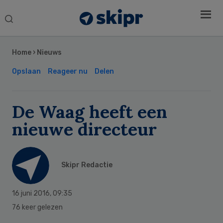
Search
this
Secondary
website
Sidebar
Home
›
Nieuws
Opslaan
Reageer nu
Delen
De Waag heeft een
nieuwe directeur
Skipr Redactie
16 juni 2016
,
09:35
76 keer gelezen