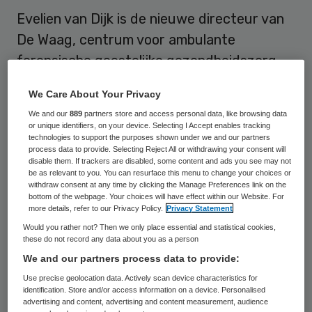
Evelien van Dijk is de nieuwe directeur van
De Waag, centrum voor ambulante
forensische geestelijke gezondheidszorg.
Met deze aanstelling is zij lid van het
We Care About Your Privacy
directieteam van De Forensische
We and our
889
partners store and access personal data, like browsing data
Zorgspecialisten waar de Waag onderdeel
or unique identifiers, on your device. Selecting I Accept enables tracking
technologies to support the purposes shown under we and our partners
van is.
process data to provide. Selecting Reject All or withdrawing your consent will
disable them. If trackers are disabled, some content and ads you see may not
be as relevant to you. You can resurface this menu to change your choices or
In de afgelopen jaren was Van Dijk
withdraw consent at any time by clicking the Manage Preferences link on the
managing director van verschillende
bottom of the webpage. Your choices will have effect within our Website. For
more details, refer to our Privacy Policy.
Privacy Statement
afdelingen van het Radboudumc waar ze
Would you rather not? Then we only place essential and statistical cookies,
verantwoordelijk was voor de
these do not record any data about you as a person
We and our partners process data to provide:
bedrijfsvoering.
Use precise geolocation data. Actively scan device characteristics for
identification. Store and/or access information on a device. Personalised
De Waag is een centrum voor forensische
advertising and content, advertising and content measurement, audience