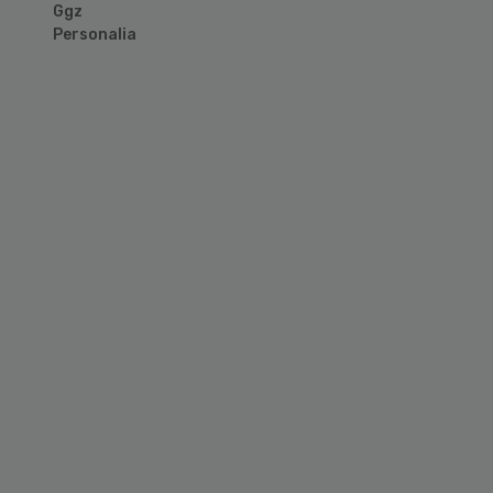
Ggz
Personalia
Primary
Sidebar