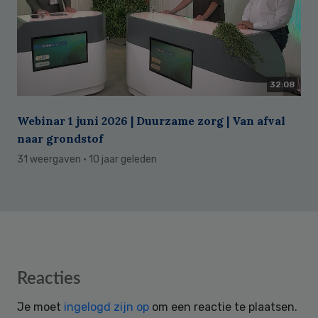
32:08
Webinar 1 juni 2026 | Duurzame zorg | Van afval
naar grondstof
31 weergaven
· 10 jaar geleden
Reader
Reacties
Interactions
Je moet
ingelogd zijn op
om een reactie te plaatsen.