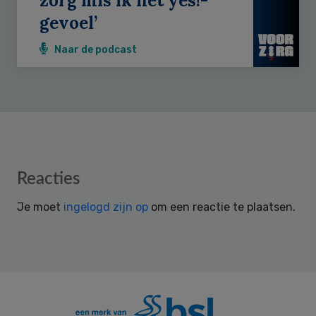
zorg mis ik het yes!-
gevoel’
Naar de podcast
Reader
Reacties
Interactions
Je moet
ingelogd zijn op
om een reactie te plaatsen.