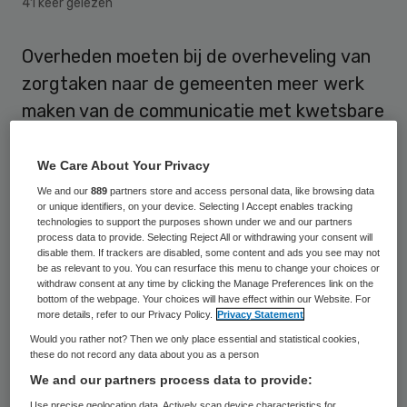
41 keer gelezen
Overheden moeten bij de overheveling van
zorgtaken naar de gemeenten meer werk
maken van de communicatie met kwetsbare
burgers. Dat betoogt D66-Kamerlid Vera
Bergkamp.
We Care About Your Privacy
We and our
889
partners store and access personal data, like browsing data
“We moeten in het hele spektakel oog
or unique identifiers, on your device. Selecting I Accept enables tracking
technologies to support the purposes shown under we and our partners
houden voor kwetsbare groepen”,
process data to provide. Selecting Reject All or withdrawing your consent will
disable them. If trackers are disabled, some content and ads you see may not
aldus Bergkamp tijdens het
be as relevant to you. You can resurface this menu to change your choices or
withdraw consent at any time by clicking the Manage Preferences link on the
verkiezingszorgdebat dat de gezamenlijke
bottom of the webpage. Your choices will have effect within our Website. For
more details, refer to our Privacy Policy.
Privacy Statement
beroeps- en brancheverenigingen vorige
Would you rather not? Then we only place essential and statistical cookies,
week in Den Haag hielden. “Er komt zoveel
these do not record any data about you as a person
op mensen af dat ze door de bomen het bos
We and our partners process data to provide:
niet meer zien, dus communicatie vind ik
Use precise geolocation data. Actively scan device characteristics for