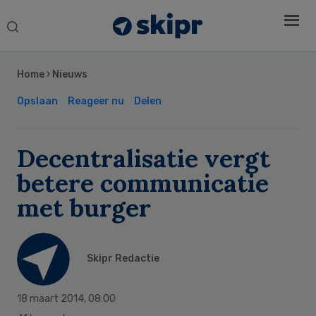
Search
this
Secondary
website
Sidebar
Home
›
Nieuws
Opslaan
Reageer nu
Delen
Decentralisatie vergt
betere communicatie
met burger
Skipr Redactie
18 maart 2014
,
08:00