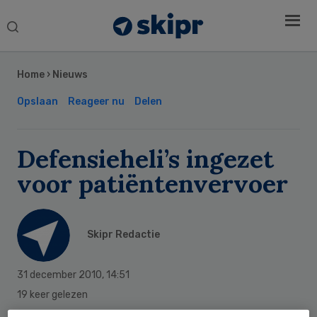
Search
this
Secondary
website
Sidebar
Home
›
Nieuws
Opslaan
Reageer nu
Delen
Defensieheli’s ingezet
voor patiëntenvervoer
Skipr Redactie
31 december 2010
,
14:51
19 keer gelezen