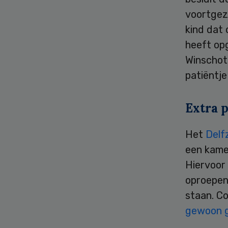
voortgez
kind dat 
heeft op
Winschot
patiëntje
Extra 
Het
Delf
een kamer
Hiervoor
oproepen
staan. C
gewoon g