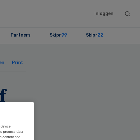
Searc
Inloggen
this
websit
Partners
Skipr
99
Skipr
22
Primary
Sidebar
en
Print
f
 device.
rs process data
me content and