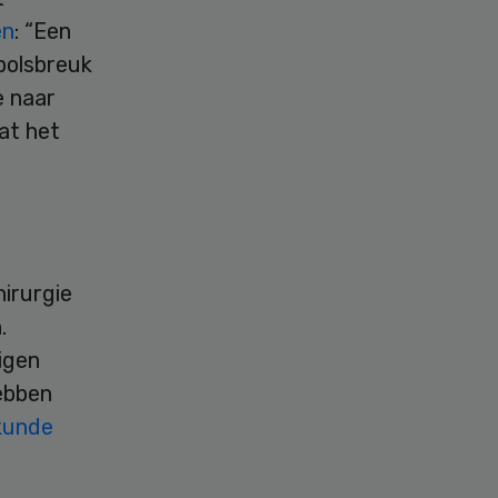
en
: “Een
 polsbreuk
e naar
at het
irurgie
.
igen
ebben
kunde