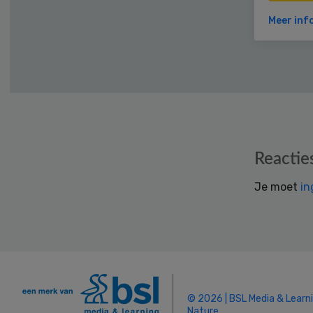
Meer inf
Reader
Reactie
Interactions
Je moet
in
© 2026 | BSL Media & Learn
Nature