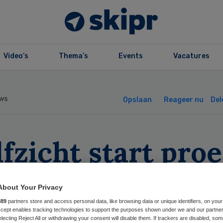
Video’s
Thema’s
Events
Vacatures
ws
Opslaan
Reageer nu
Del
fzicht start proe
t nachtopname
About Your Privacy
nderen
889
partners store and access personal data, like browsing data or unique identifiers, on your
Accept enables tracking technologies to support the purposes shown under we and our partne
electing Reject All or withdrawing your consent will disable them. If trackers are disabled, so