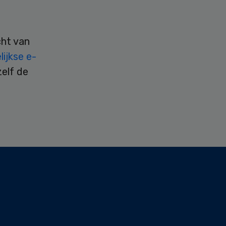
cht van
ijkse e-
zelf de