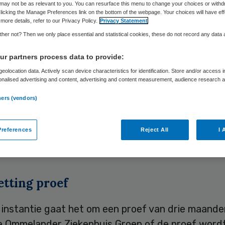
may not be as relevant to you. You can resurface this menu to change your choices or withd
licking the Manage Preferences link on the bottom of the webpage. Your choices will have eff
more details, refer to our Privacy Policy.
Privacy Statement
Skipr Redactie
27 januari 2010
,
18:57
31 keer gelezen
her not? Then we only place essential and statistical cookies, these do not record any data
r partners process data to provide:
eolocation data. Actively scan device characteristics for identification. Store and/or access 
icht Ziekenhuis in Delfzijl neemt incidenteel toch
onalised advertising and content, advertising and content measurement, audience research 
 op. Voorzitter van de raad van bestuur Jan Cooi
.
ners (vendors)
rmee een patiëntvriendelijke oplossing te hebben
 voor kinderen die een kleine operatie moeten on
references
Reject All
I 
nemingsraad moet nog zijn akkoord geven. Dat m
van het Noorden.
etting proef
 instantie gaat het om een proef van drie maande
de Ommelander Ziekenhuis Groep of de proef word