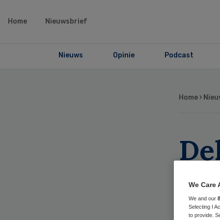
Home
Nieuwsbrief
Nieuws
Opinie
Podcast
Home
›
Nieu
Del
me
We Care 
ki
We and our
Selecting I 
to provide. S