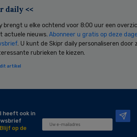
r daily <<
ly brengt u elke ochtend voor 8:00 uur een overzi
t actuele nieuws.
Abonneer u gratis op deze dagel
wsbrief
. U kunt de Skipr daily personaliseren door 
teressante rubrieken te kiezen.
it artikel
l heeft ook in
uwsbrief
Blijf op de