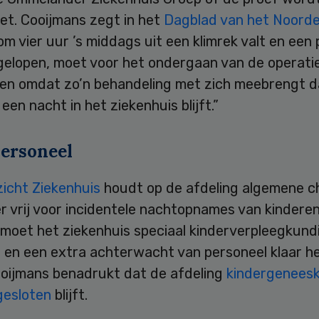
et. Cooijmans zegt in het
Dagblad van het Noord
om vier uur ’s middags uit een klimrek valt en een
gelopen, moet voor het ondergaan van de operati
en omdat zo’n behandeling met zich meebrengt d
 een nacht in het ziekenhuis blijft.”
personeel
zicht Ziekenhuis
houdt op de afdeling algemene ch
 vrij voor incidentele nachtopnames van kinderen
 moet het ziekenhuis speciaal kinderverpleegkund
 en een extra achterwacht van personeel klaar h
ooijmans benadrukt dat de afdeling
kindergenees
esloten
blijft.