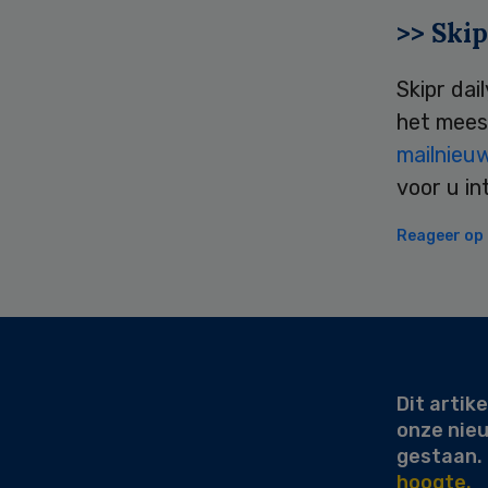
>> Skip
Skipr dai
het mees
mailnieu
voor u in
Reageer op d
Secondary
Sidebar
Dit artike
onze nie
gestaan.
hoogte.