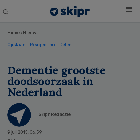
Search
this
Secondary
website
Sidebar
Home
›
Nieuws
Opslaan
Reageer nu
Delen
Dementie grootste
doodsoorzaak in
Nederland
Skipr Redactie
9 juli 2015
,
06:59