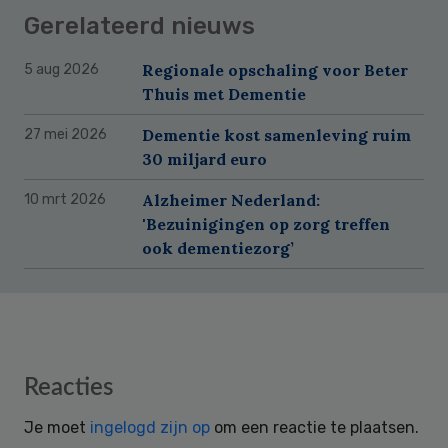
Gerelateerd nieuws
Regionale opschaling voor Beter
5 aug 2026
Thuis met Dementie
Dementie kost samenleving ruim
27 mei 2026
30 miljard euro
Alzheimer Nederland:
10 mrt 2026
'Bezuinigingen op zorg treffen
ook dementiezorg’
Reader
Reacties
Interactions
Je moet
ingelogd zijn op
om een reactie te plaatsen.