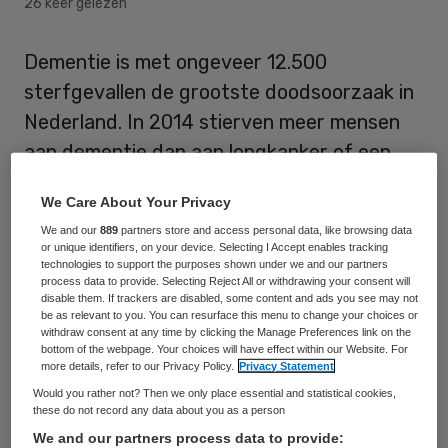
26 keer gelezen
Dementie is met ongeveer 12.500
sterfgevallen de grootste doodsoorzaak in
Nederland. In 2014 stierven meer mensen
aan dementie dan aan longkanker of een
hartinfarct, meldde het Centraal Bureau
We Care About Your Privacy
voor de Statistiek (CBS) donderdag. Bijna
We and our
889
partners store and access personal data, like browsing data
70 procent van de mensen die overlijden
or unique identifiers, on your device. Selecting I Accept enables tracking
technologies to support the purposes shown under we and our partners
aan dementie is vrouw.
process data to provide. Selecting Reject All or withdrawing your consent will
disable them. If trackers are disabled, some content and ads you see may not
be as relevant to you. You can resurface this menu to change your choices or
Dementie is met ongeveer 12.500
withdraw consent at any time by clicking the Manage Preferences link on the
sterfgevallen de grootste doodsoorzaak in
bottom of the webpage. Your choices will have effect within our Website. For
more details, refer to our Privacy Policy.
Privacy Statement
Nederland. De sterfte aan dementie
Would you rather not? Then we only place essential and statistical cookies,
overtrof vorig jaar het aantal keren dat
these do not record any data about you as a person
We and our partners process data to provide:
iemand overlijdt aan longkanker of een