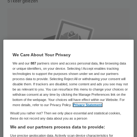
51 keer gelezen
We Care About Your Privacy
We and our
887
partners store and access personal data, like browsing data
or unique identifiers, on your device. Selecting I Accept enables tracking
technologies to support the purposes shown under we and our partners
process data to provide. Selecting Reject All or withdrawing your consent will
disable them. If trackers are disabled, some content and ads you see may not
be as relevant to you. You can resurface this menu to change your choices or
withdraw consent at any time by clicking the Manage Preferences link on the
bottom of the webpage. Your choices will have effect within our Website. For
more details, refer to our Privacy Policy.
Privacy Statement
Dertig procent van de gebouwen van
Would you rather not? Then we only place essential and statistical cookies,
these do not record any data about you as a person
zorgorganisaties schieten tekort op het
We and our partners process data to provide:
gebied van brandveiligheid. Dat blijkt uit de
Use precise geolocation data. Actively scan device characteristics for