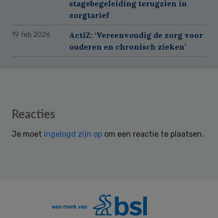
stagebegeleiding terugzien in
zorgtarief
ActiZ: ‘Vereenvoudig de zorg voor
19 feb 2026
ouderen en chronisch zieken’
Reader
Reacties
Interactions
Je moet
ingelogd zijn op
om een reactie te plaatsen.