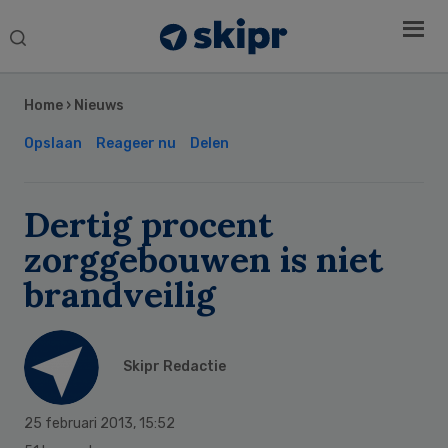
Search
this
Secondary
website
Sidebar
Home
›
Nieuws
Opslaan
Reageer nu
Delen
Dertig procent
zorggebouwen is niet
brandveilig
Skipr Redactie
25 februari 2013
,
15:52