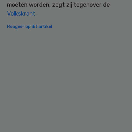
moeten worden, zegt zij tegenover de
Volkskrant
.
Reageer op dit artikel
Primary
Sidebar