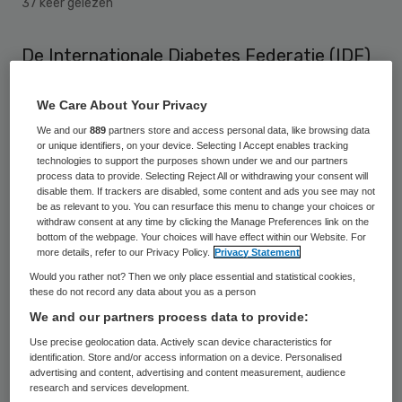
37 keer gelezen
De Internationale Diabetes Federatie (IDF)
pleit voor een wereldwijde belasting op
We Care About Your Privacy
frisdranken en andere suikerhoudende
We and our
889
partners store and access personal data, like browsing data
dranken. In het bijzonder roept de IDF de
or unique identifiers, on your device. Selecting I Accept enables tracking
leiders van de twintig grootste economieën
technologies to support the purposes shown under we and our partners
process data to provide. Selecting Reject All or withdrawing your consent will
op om obesitas en diabetes op de agenda te
disable them. If trackers are disabled, some content and ads you see may not
be as relevant to you. You can resurface this menu to change your choices or
zetten op de G20 die komend weekend in
withdraw consent at any time by clicking the Manage Preferences link on the
bottom of the webpage. Your choices will have effect within our Website. For
Turkije wordt gehouden.
more details, refer to our Privacy Policy.
Privacy Statement
Would you rather not? Then we only place essential and statistical cookies,
De specialisten wijzen erop dat diabetes
these do not record any data about you as a person
meer mensen doodt dan HIV, tbc en malaria
We and our partners process data to provide:
samen. De meeste landen besteden tussen
Use precise geolocation data. Actively scan device characteristics for
identification. Store and/or access information on a device. Personalised
de vijf en twintig procent van hun
advertising and content, advertising and content measurement, audience
research and services development.
gezondheidsbudget aan de ziekte, zo schat