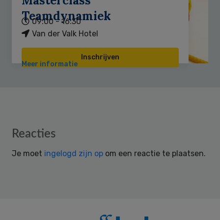
Masterclass
Teamdynamiek
09:00 - 16:30
Van der Valk Hotel
Inschrijven
Meer informatie
Reader
Reacties
Interactions
Je moet
ingelogd zijn op
om een reactie te plaatsen.