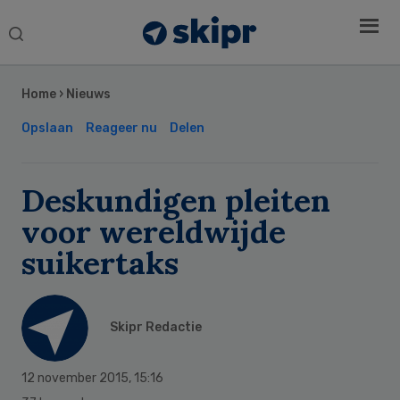
Search
this
Secondary
website
Sidebar
Home
›
Nieuws
Opslaan
Reageer nu
Delen
Deskundigen pleiten
voor wereldwijde
suikertaks
Skipr Redactie
12 november 2015
,
15:16