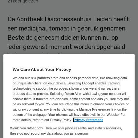
21 keer gelezen
De Apotheek Diaconessenhuis Leiden heeft
een medicijnautomaat in gebruik genomen.
Bestelde geneesmiddelen kunnen nu op
ieder gewenst moment worden opgehaald.
Het apparaat heeft een plaats gekregen in
de hal van het ziekenhuis.
We Care About Your Privacy
We and our
887
partners store and access personal data, like browsing data
Dit maakte het
Diaconessenhuis Leiden
op
or unique identifiers, on your device. Selecting I Accept enables tracking
23 september bekend.
technologies to support the purposes shown under we and our partners
process data to provide. Selecting Reject All or withdrawing your consent will
disable them. If trackers are disabled, some content and ads you see may not
be as relevant to you. You can resurface this menu to change your choices or
Sms
withdraw consent at any time by clicking the Manage Preferences link on the
bottom of the webpage. Your choices will have effect within our Website. For
more details, refer to our Privacy Policy.
Privacy Statement
De medicijnenautomaat is een
Would you rather not? Then we only place essential and statistical cookies,
afhaalsysteem waarmee patiënten veilig,
these do not record any data about you as a person