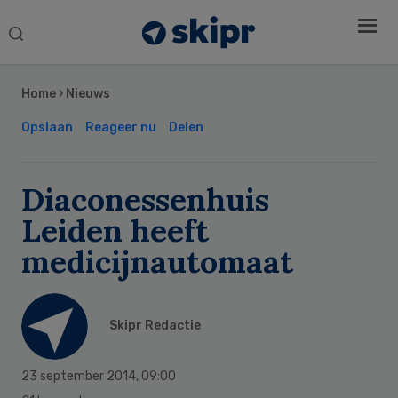
Search
this
Secondary
website
Sidebar
Home
›
Nieuws
Opslaan
Reageer nu
Delen
Diaconessenhuis
Leiden heeft
medicijnautomaat
Skipr Redactie
23 september 2014
,
09:00