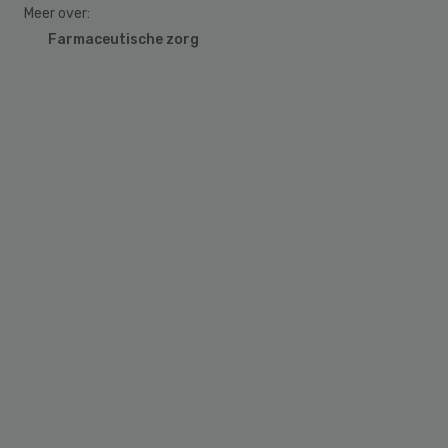
Meer over:
Farmaceutische zorg
Primary
Sidebar