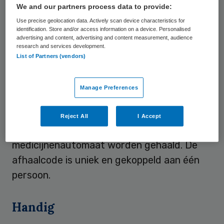
We and our partners process data to provide:
snel en eenvoudig medicijnen kunnen
Use precise geolocation data. Actively scan device characteristics for
afhalen, zonder tussenkomst van een
identification. Store and/or access information on a device. Personalised
apothekersassistent. Als de apotheek het
advertising and content, advertising and content measurement, audience
research and services development.
recept heeft verwerkt, worden de
List of Partners (vendors)
medicijnen in het apparaat geplaatst. De
klant krijgt een afhaalbericht per sms met
Manage Preferences
daarin een afhaalcode. Met deze
afhaalcode en de geboortedatum kunnen
Reject All
I Accept
de geneesmiddelen uit de
medicijnenautomaat worden gehaald. De
afhaalcode is uniek en gekoppeld aan één
persoon.
Handig