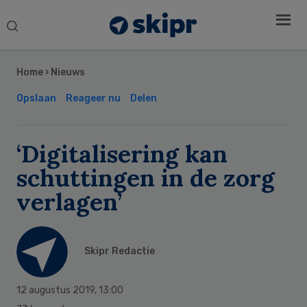
Search
this
Secondary
website
Sidebar
Home
›
Nieuws
Opslaan
Reageer nu
Delen
‘Digitalisering kan
schuttingen in de zorg
verlagen’
Skipr Redactie
12 augustus 2019
,
13:00