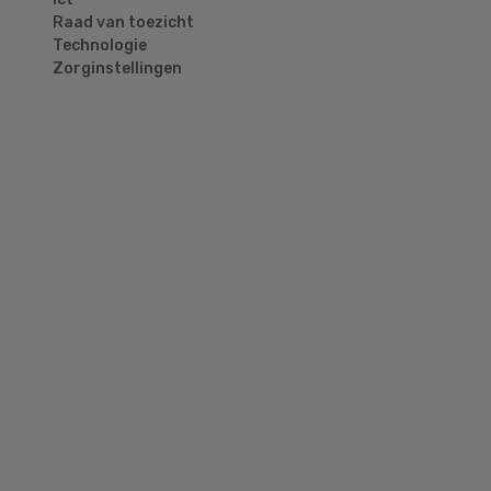
Raad van toezicht
Technologie
Zorginstellingen
Primary
Sidebar