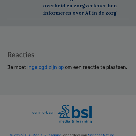
overheid en zorgverlener hen
informeren over AI in de zorg
Reader
Reacties
Interactions
Je moet
ingelogd zijn op
om een reactie te plaatsen.
© 2026 | BSL Media & Learning
, onderdeel van
Springer Nature