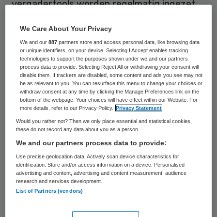
vergadertools worden regelmatig ingezet
en Whatsapp is een populaire
We Care About Your Privacy
communicatiemiddel. Raden van toezicht
We and our
887
partners store and access personal data, like browsing data
gebruiken deze instrumenten echter
or unique identifiers, on your device. Selecting I Accept enables tracking
technologies to support the purposes shown under we and our partners
minder vaak om ook zichtbaarder te zijn
process data to provide. Selecting Reject All or withdrawing your consent will
binnen de rest van de organisatie. Dat
disable them. If trackers are disabled, some content and ads you see may not
be as relevant to you. You can resurface this menu to change your choices or
terwijl digitale middelen juist de schutting
withdraw consent at any time by clicking the Manage Preferences link on the
bottom of the webpage. Your choices will have effect within our Website. For
tussen de rvt en de zorgorganisatie kunnen
more details, refer to our Privacy Policy.
Privacy Statement
verlagen.
Would you rather not? Then we only place essential and statistical cookies,
these do not record any data about you as a person
Dit blijkt uit een enquête van de Nederlande
We and our partners process data to provide:
Vereniging van Toezichthouders in Zorg en
Use precise geolocation data. Actively scan device characteristics for
identification. Store and/or access information on a device. Personalised
Welzijn (NVTZ). In de enquête werd onder
advertising and content, advertising and content measurement, audience
research and services development.
andere gevraagd naar de mate waarin
List of Partners (vendors)
raden van toezicht gebruikmaken van
digitale middelen, online netwerken en