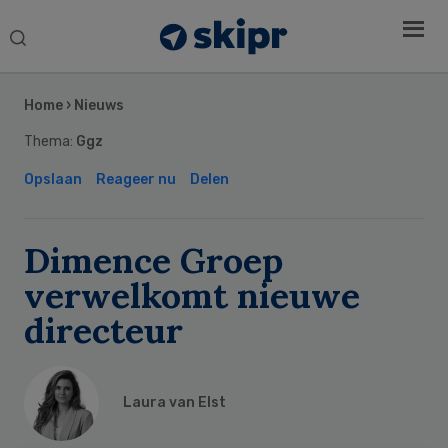
Search
this
Secondary
website
Sidebar
Home
›
Nieuws
Thema:
Ggz
Opslaan
Reageer nu
Delen
Dimence Groep
verwelkomt nieuwe
directeur
Laura van Elst