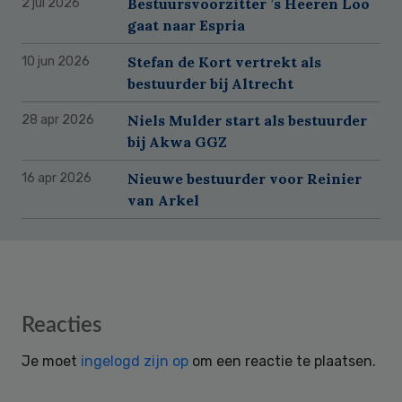
Bestuursvoorzitter ’s Heeren Loo
2 jul 2026
gaat naar Espria
Stefan de Kort vertrekt als
10 jun 2026
bestuurder bij Altrecht
Niels Mulder start als bestuurder
28 apr 2026
bij Akwa GGZ
Nieuwe bestuurder voor Reinier
16 apr 2026
van Arkel
Reader
Reacties
Interactions
Je moet
ingelogd zijn op
om een reactie te plaatsen.