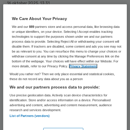
16 oktober 2025
,
13:31
2282 keer gelezen
We Care About Your Privacy
Bas Nijland wordt de nieuwe directeur
We and our
889
partners store and access personal data, like browsing data
bedrijfsvoering van Dimence Groep. Hij
or unique identifiers, on your device. Selecting I Accept enables tracking
technologies to support the purposes shown under we and our partners
start 1 december bij de ggz-aanbieder.
process data to provide. Selecting Reject All or withdrawing your consent will
disable them. If trackers are disabled, some content and ads you see may not
be as relevant to you. You can resurface this menu to change your choices or
withdraw consent at any time by clicking the Manage Preferences link on the
Bas Nijland is van origine
bottom of the webpage. Your choices will have effect within our Website. For
more details, refer to our Privacy Policy.
Privacy Statement
registeraccountant. “Na een aantal jaren bij
Would you rather not? Then we only place essential and statistical cookies,
KPMG en Deloitte heb ik bewust de stap
these do not record any data about you as a person
We and our partners process data to provide:
naar de zorg gemaakt”, vertelt hij.
Use precise geolocation data. Actively scan device characteristics for
Momenteel manager control bij Icare
identification. Store and/or access information on a device. Personalised
Verpleging & Verzorging. Daarnaast is hij
advertising and content, advertising and content measurement, audience
research and services development.
toezichthouder van Ambiq.
List of Partners (vendors)