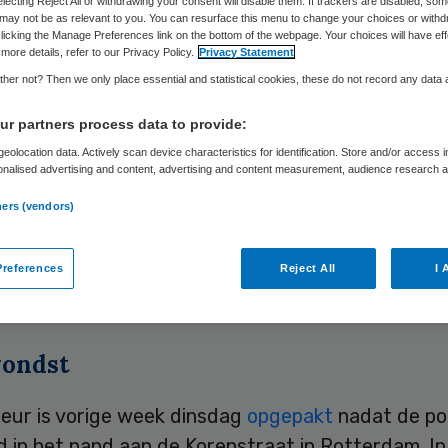
electing Reject All or withdrawing your consent will disable them. If trackers are disabled, so
may not be as relevant to you. You can resurface this menu to change your choices or withd
licking the Manage Preferences link on the bottom of the webpage. Your choices will have eff
more details, refer to our Privacy Policy.
Privacy Statement
Skipr Redactie
16 juni 2010
,
08:38
66 keer gelezen
her not? Then we only place essential and statistical cookies, these do not record any data
r partners process data to provide:
teur van Alycha Thuiszorg in Rotterdam is dinsd
eolocation data. Actively scan device characteristics for identification. Store and/or access 
onalised advertising and content, advertising and content measurement, audience research 
en door de politie. De man was opgepakt in verba
.
e betrokkenheid met een drugsvondst in het pand
ners (vendors)
organisatie. Alycha Thuiszorg laat weten dat uit
 van de politie is gebleken dat de directeur noch
references
Reject All
I 
tie iets te maken heeft met de drugsvondst.
ondst
eur is vorige week dinsdag
opgepakt
nadat de pol
d in het pand aan de Korenstraat in Rotterdam. I