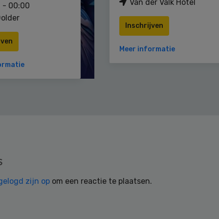
Van der Valk Hotel
 - 00:00
older
Inschrijven
jven
Meer informatie
ormatie
s
gelogd zijn op
om een reactie te plaatsen.