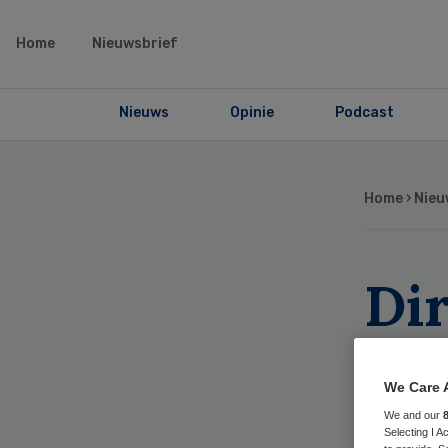
Home
Nieuwsbrief
Nieuws
Opinie
Podcast
Home
›
Nieu
Di
Thu
We Care 
vo
We and our
Selecting I 