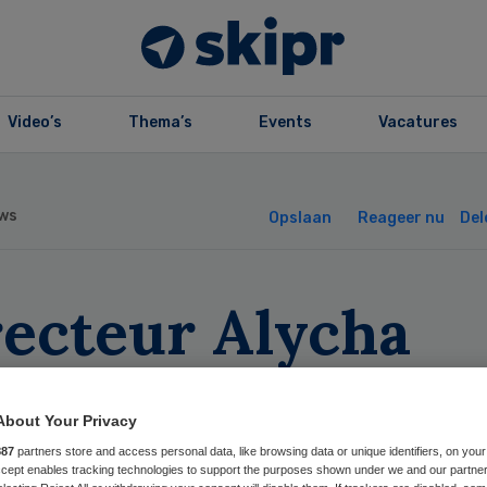
Video’s
Thema’s
Events
Vacatures
ws
Opslaan
Reageer nu
Del
recteur Alycha
iszorg op vrije
About Your Privacy
eten
887
partners store and access personal data, like browsing data or unique identifiers, on your
Accept enables tracking technologies to support the purposes shown under we and our partne