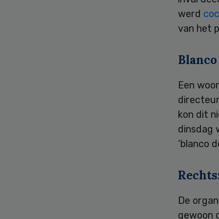
werd
coc
van het p
Blanco
Een woor
directeur
kon dit n
dinsdag 
‘blanco d
Rechts
De organi
gewoon d