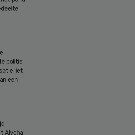
edeelte
.
de
e politie
atie liet
man een
jd
t Alycha