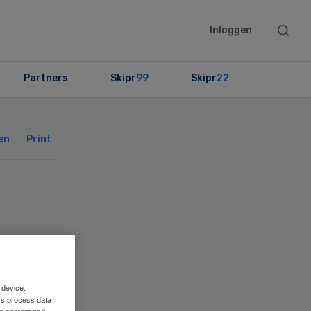
Searc
Inloggen
this
websit
Partners
Skipr
99
Skipr
22
Primary
Sidebar
en
Print
 device.
rs process data