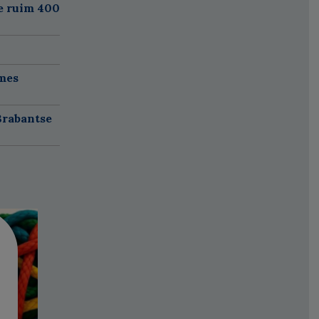
e ruim 400
mes
Brabantse