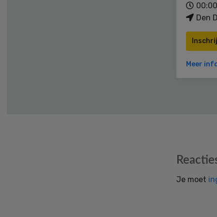
00:00
Den D
Inschri
Meer inf
Reader
Reactie
Interactions
Je moet
in