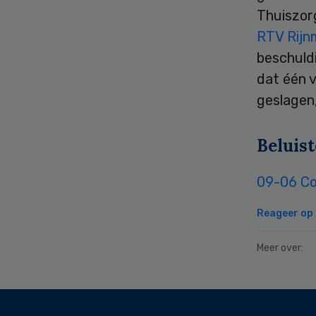
Thuiszor
RTV Rij
beschuldi
dat één 
geslagen,
Beluis
09-06 Co
Reageer op d
Meer over:
Secondary
Sidebar