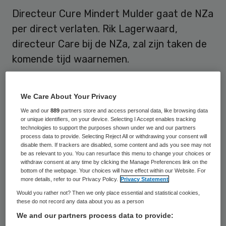
Directeur Cure Mindert Mulder gaat de NZa
per direct verlaten. Rik Lagerwaard,
directeur Care bij de NZa, zal zijn taken de
komende tijd waarnemen.
Zo maakte de NZa op 26 september bekend
.
We Care About Your Privacy
Mulder heeft dit in overleg met interim-
We and our
889
partners store and access personal data, like browsing data
voorzitter Maarten Ruys besloten.
or unique identifiers, on your device. Selecting I Accept enables tracking
technologies to support the purposes shown under we and our partners
process data to provide. Selecting Reject All or withdrawing your consent will
Curatieve zorg
disable them. If trackers are disabled, some content and ads you see may not
be as relevant to you. You can resurface this menu to change your choices or
withdraw consent at any time by clicking the Manage Preferences link on the
Mulder werkte sinds 2006 bij de NZa. Vanaf
bottom of the webpage. Your choices will have effect within our Website. For
more details, refer to our Privacy Policy.
Privacy Statement
eind 2008 was hij directeur Cure. Hij heeft
Would you rather not? Then we only place essential and statistical cookies,
de afgelopen jaren leiding gegeven aan de
these do not record any data about you as a person
We and our partners process data to provide:
werkzaamheden van de NZa bij de