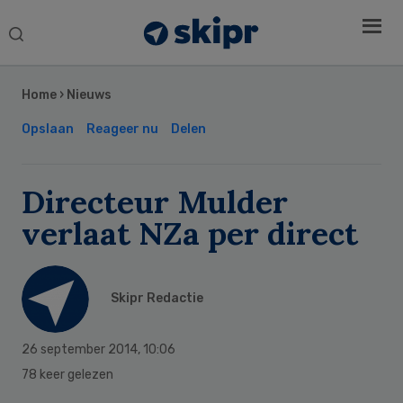
Search
this
Secondary
website
Sidebar
Home
›
Nieuws
Opslaan
Reageer nu
Delen
Directeur Mulder
verlaat NZa per direct
Skipr Redactie
26 september 2014
,
10:06
78 keer gelezen