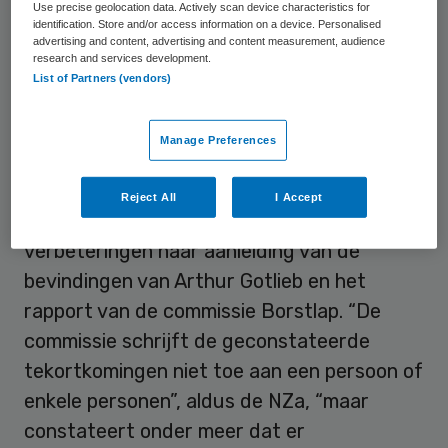
Use precise geolocation data. Actively scan device characteristics for
vernieuwing in de curatieve zorg. Dat gaat
identification. Store and/or access information on a device. Personalised
om de bekostiging van medisch
advertising and content, advertising and content measurement, audience
research and services development.
specialistische zorg, de GGZ en de eerste
List of Partners (vendors)
lijn.
Manage Preferences
Verbeteringen
Reject All
I Accept
De NZa werkt momenteel aan
verbeteringen naar aanleiding van de
bevindingen van Arthur Gotlieb en het
rapport van de commissie Borstlap. “De
commissie schrijft de geconstateerde
tekortkomingen niet toe aan een persoon of
enkele personen”, aldus de NZa, “maar
constateert onder meer dat er