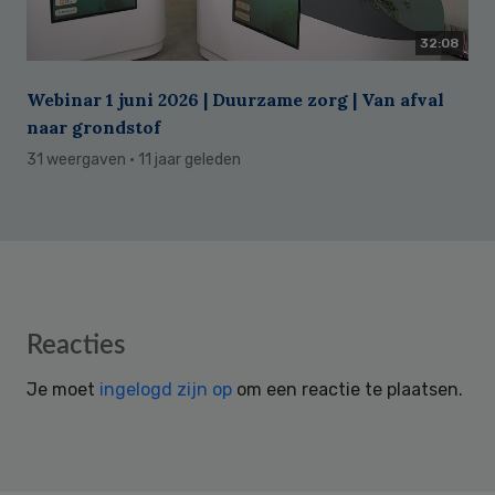
32:08
Webinar 1 juni 2026 | Duurzame zorg | Van afval
naar grondstof
31 weergaven
· 11 jaar geleden
Reader
Reacties
Interactions
Je moet
ingelogd zijn op
om een reactie te plaatsen.