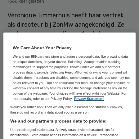
1366 keer gelezen
Véronique Timmerhuis heeft haar vertrek
als directeur bij ZonMw aangekondigd. Ze
verlaat de organisatie per 1 oktober.
We Care About Your Privacy
Timmerhuis is sinds 2020 algemeen
We and our
889
partners store and access personal data, like browsing data
or unique identifiers, on your device. Selecting I Accept enables tracking
directeur bij ZonMw, de organisatie die
technologies to support the purposes shown under we and our partners
onderzoek en vernieuwing in gezondheid,
process data to provide. Selecting Reject All or withdrawing your consent will
disable them. If trackers are disabled, some content and ads you see may not
zorg en welzijn programmeert en financiert.
be as relevant to you. You can resurface this menu to change your choices or
withdraw consent at any time by clicking the Manage Preferences link on the
ZonMw is al enige tijd in gesprek met het
bottom of the webpage. Your choices will have effect within our Website. For
more details, refer to our Privacy Policy.
Privacy Statement
ministerie van VWS over een nieuw
Would you rather not? Then we only place essential and statistical cookies,
bestuursmodel. Dat moet beter passen bij
these do not record any data about you as a person
het steeds complexere werkveld van de
We and our partners process data to provide:
organisatie. In het nieuwe model zou er een
Use precise geolocation data. Actively scan device characteristics for
identification. Store and/or access information on a device. Personalised