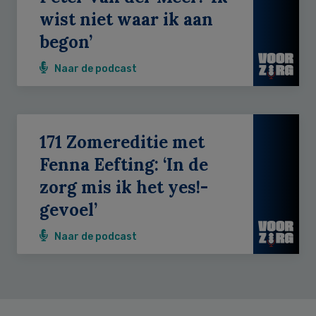
wist niet waar ik aan
begon’
Naar de podcast
171 Zomereditie met
Fenna Eefting: ‘In de
zorg mis ik het yes!-
gevoel’
Naar de podcast