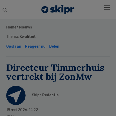
Search
this
Secondary
website
Sidebar
Home
›
Nieuws
Thema:
Kwaliteit
Opslaan
Reageer nu
Delen
Directeur Timmerhuis
vertrekt bij ZonMw
Skipr Redactie
18 mei 2026
,
14:22