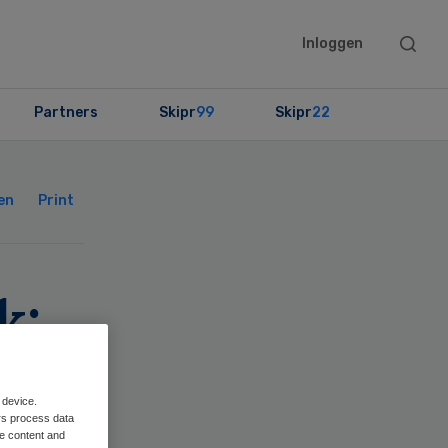
Searc
Inloggen
this
websit
Partners
Skipr
99
Skipr
22
Primary
Sidebar
en
Print
k:
M,
 device.
t
rs process data
me content and