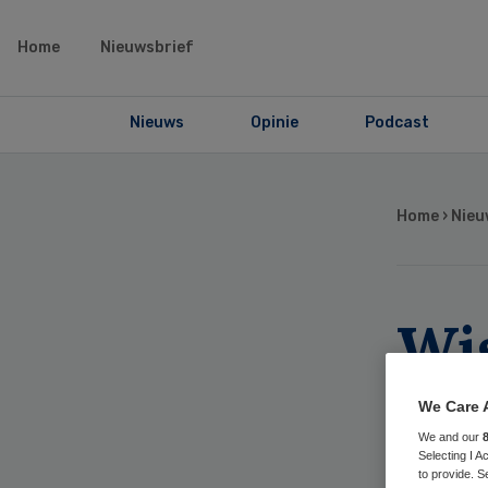
Home
Nieuwsbrief
Nieuws
Opinie
Podcast
Home
›
Nieu
Wi
Ve
We Care 
We and our
Zu
Selecting I 
to provide. S