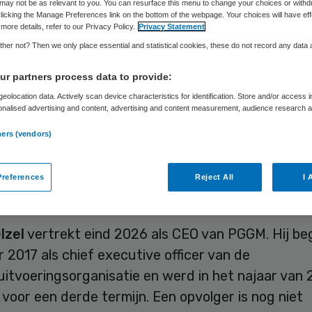
may not be as relevant to you. You can resurface this menu to change your choices or withd
ee bestuurders
licking the Manage Preferences link on the bottom of the webpage. Your choices will have eff
more details, refer to our Privacy Policy.
Privacy Statement
her not? Then we only place essential and statistical cookies, these do not record any data
r partners process data to provide:
Thijs Peters
15 mei 2026
,
13:43
1454 keer gelezen
eolocation data. Actively scan device characteristics for identification. Store and/or access 
onalised advertising and content, advertising and content measurement, audience research 
.
ners (vendors)
lzel vertrekt bij PGGM, Zuyderland benoemt twee
ers en Hester den Hartog stapt over van de Vier
references
Reject All
I 
O.
lzel
vertrekt eind 2026 als CEO van PGGM. Hij be
2017 als chief executive officer van de
uitvoeringsorganisatie en werd in het najaar van
oor een derde termijn. Een opvolger is nog niet