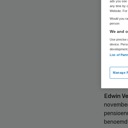
ads you see 
tw
any time by c
Website. For 
Would you rat
person
We and ou
Use precise g
device. Pers
development
List of Part
Edwin Ve
bestuurd
Manage P
naar VIG
Edwin Ve
november 
pensioen
benoemd v