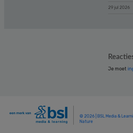
29 jul 2026
Reader
Reactie
Interactions
Je moet
in
© 2026 | BSL Media & Learn
Nature