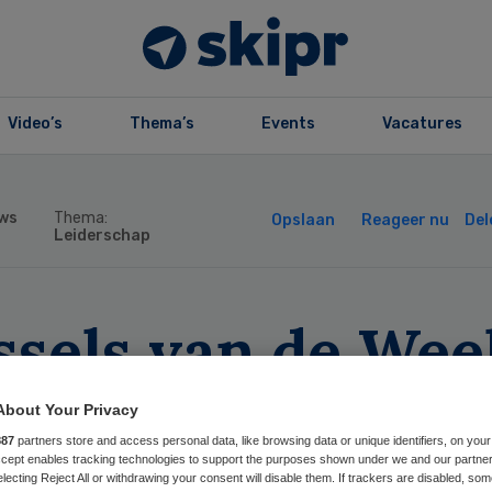
Video’s
Thema’s
Events
Vacatures
ws
Thema:
Opslaan
Reageer nu
Del
Leiderschap
ssels van de Wee
lzel weg bij PGG
About Your Privacy
887
partners store and access personal data, like browsing data or unique identifiers, on your
yderland benoem
Accept enables tracking technologies to support the purposes shown under we and our partne
electing Reject All or withdrawing your consent will disable them. If trackers are disabled, so