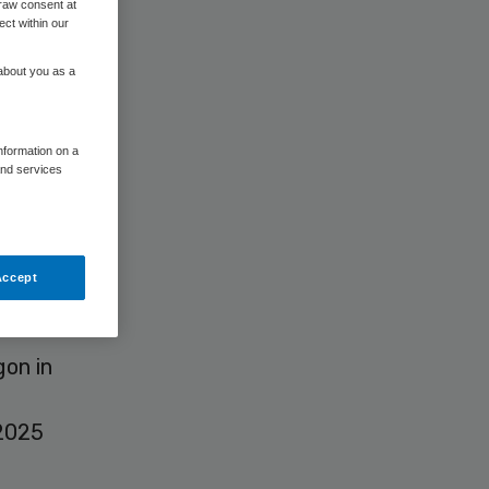
raw consent at
ect within our
 about you as a
information on a
and services
 nieuwe
sprong
Accept
gon in
 2025