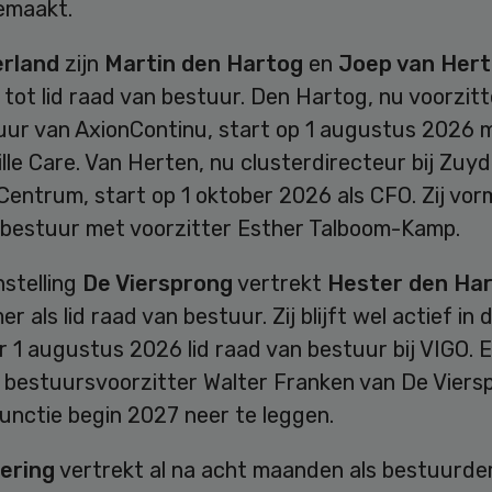
emaakt.
rland
zijn
Martin den Hartog
en
Joep van Her
ot lid raad van bestuur. Den Hartog, nu voorzitt
uur van AxionContinu, start op 1 augustus 2026 
lle Care. Van Herten, nu clusterdirecteur bij Zuy
Centrum, start op 1 oktober 2026 als CFO. Zij vo
 bestuur met voorzitter Esther Talboom-Kamp.
nstelling
De Viersprong
vertrekt
Hester den Ha
r als lid raad van bestuur. Zij blijft wel actief in
 1 augustus 2026 lid raad van bestuur bij VIGO. 
 bestuursvoorzitter Walter Franken van De Viersp
functie begin 2027 neer te leggen.
ering
vertrekt al na acht maanden als bestuurder