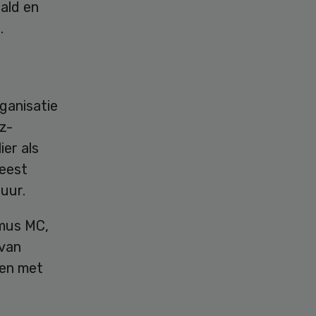
ald en
.
ganisatie
gz-
ier als
reest
uur.
smus MC,
 van
men met