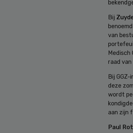
bekendg
Bij
Zuyde
benoemd t
van best
portefeui
Medisch 
raad van
Bij GGZ-i
deze zome
wordt per
kondigde
aan zijn 
Paul Rot