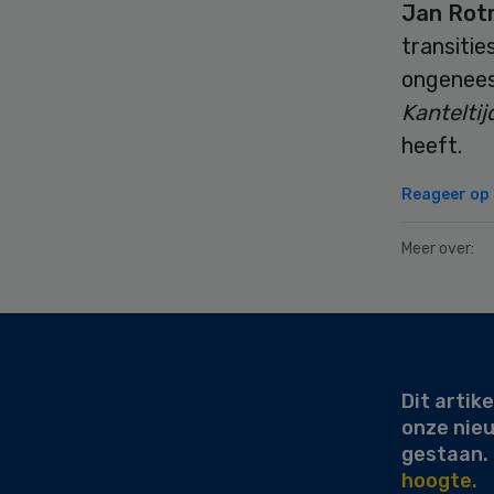
Jan Rot
transiti
ongeneesl
Kanteltij
heeft.
Reageer op d
Meer over:
Secondary
Sidebar
Dit artike
onze nie
gestaan.
hoogte.