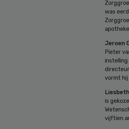
Zorggroe
was eerde
Zorggroe
apotheke
Jeroen 
Pieter va
instellin
directeur
vormt hij
Liesbet
is gekoze
Wetensch
vijftien 