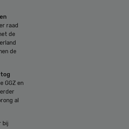
ten
er raad
met de
derland
rmen de
rtog
 de GGZ en
Eerder
rong al
 bij