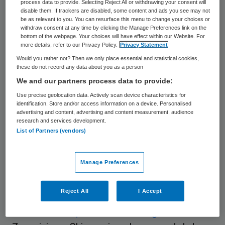
Nederlandse wetenschap. Het is geen
process data to provide. Selecting Reject All or withdrawing your consent will
disable them. If trackers are disabled, some content and ads you see may not
tijdelijke titel, maar een blijvende erkenning.
be as relevant to you. You can resurface this menu to change your choices or
withdraw consent at any time by clicking the Manage Preferences link on the
KNAW-leden adviseren overheid en
bottom of the webpage. Your choices will have effect within our Website. For
more details, refer to our Privacy Policy.
Privacy Statement
samenleving en dragen bij aan
Would you rather not? Then we only place essential and statistical cookies,
wetenschapsbeleid.
these do not record any data about you as a person
We and our partners process data to provide:
Van Rossum: VET Belangrijk 2.0
Use precise geolocation data. Actively scan device characteristics for
identification. Store and/or access information on a device. Personalised
advertising and content, advertising and content measurement, audience
Obesitas-professor Van Rossum is bekend
research and services development.
List of Partners (vendors)
vanwege haar onderzoek en publicaties
over obesitas. Ze schreef met Mariëtte
Manage Preferences
Boon het boek ‘VET Belangrijk’, dat in tien
talen is vertaald. In januari 2026 gevolgd
Reject All
I Accept
door ‘VET Belangrijk 2.0’, ook een bestseller.
In de
recente podcast Voorzorg
, van