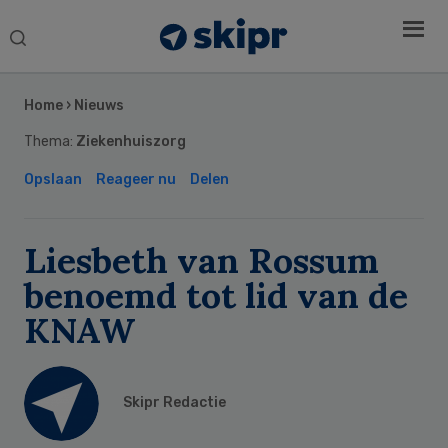
Search
this
Secondary
website
Sidebar
Home
›
Nieuws
Thema:
Ziekenhuiszorg
Opslaan
Reageer nu
Delen
Liesbeth van Rossum
benoemd tot lid van de
KNAW
Skipr Redactie