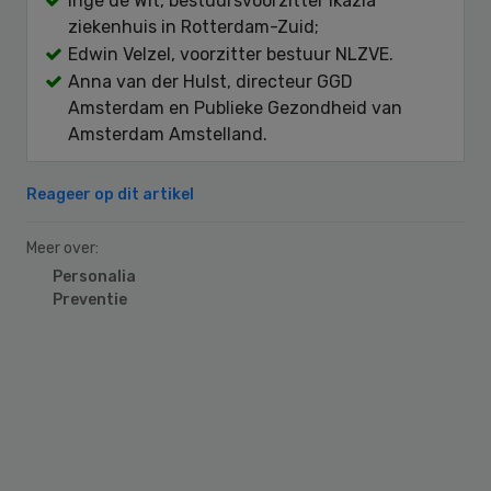
Inge de Wit, bestuursvoorzitter Ikazia
ziekenhuis in Rotterdam-Zuid;
Edwin Velzel, voorzitter bestuur NLZVE.
Anna van der Hulst, directeur GGD
Amsterdam en Publieke Gezondheid van
Amsterdam Amstelland.
Reageer op dit artikel
Meer over:
Personalia
Preventie
Primary
Sidebar