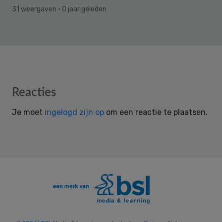
31 weergaven
· 0 jaar geleden
Reader
Reacties
Interactions
Je moet
ingelogd zijn op
om een reactie te plaatsen.