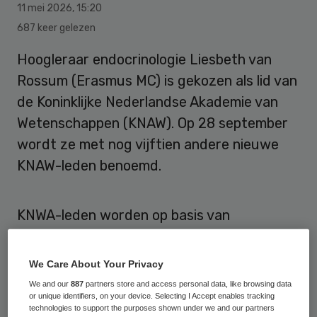
11 mei 2026
,
15:20
687 keer gelezen
Hoogleraar endocrinologie Liesbeth van
Rossum (Erasmus MC) is gekozen als lid van
de Koninklijke Nederlandse Akademie van
Wetenschappen (KNAW). Op 28 september
wordt ze met nog vijftien andere nieuwe
KNAW-leden benoemd.
KNWA-leden worden op basis van
uitzonderlijke wetenschappelijke prestaties
gekozen door bestaande leden. Het
We Care About Your Privacy
lidmaatschap geldt als een van de hoogste
We and our
887
partners store and access personal data, like browsing data
vormen van waardering binnen de
or unique identifiers, on your device. Selecting I Accept enables tracking
technologies to support the purposes shown under we and our partners