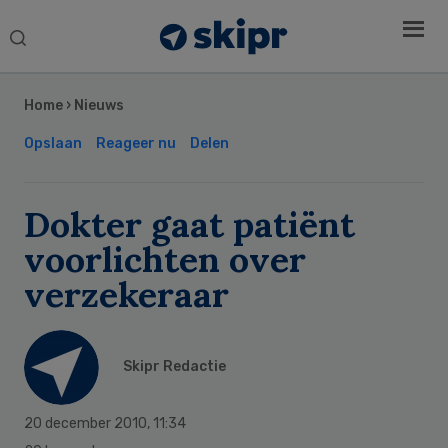
Search
this
Secondary
website
Sidebar
Home
›
Nieuws
Opslaan
Reageer nu
Delen
Dokter gaat patiënt
voorlichten over
verzekeraar
Skipr Redactie
20 december 2010
,
11:34