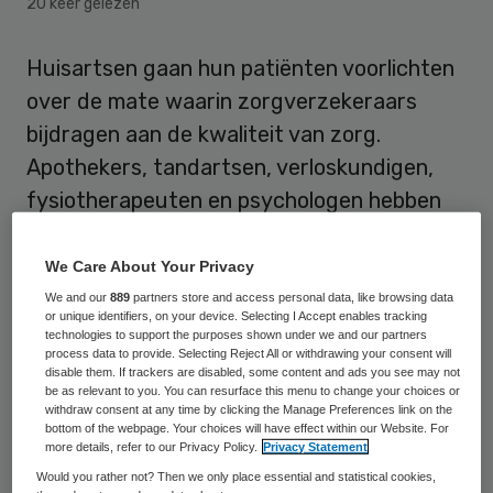
20 keer gelezen
Huisartsen gaan hun patiënten voorlichten
over de mate waarin zorgverzekeraars
bijdragen aan de kwaliteit van zorg.
Apothekers, tandartsen, verloskundigen,
fysiotherapeuten en psychologen hebben
aangegeven soortgelijke voorlicht te willen
geven.
We Care About Your Privacy
We and our
889
partners store and access personal data, like browsing data
or unique identifiers, on your device. Selecting I Accept enables tracking
technologies to support the purposes shown under we and our partners
process data to provide. Selecting Reject All or withdrawing your consent will
disable them. If trackers are disabled, some content and ads you see may not
Concrete zaken
be as relevant to you. You can resurface this menu to change your choices or
withdraw consent at any time by clicking the Manage Preferences link on the
bottom of the webpage. Your choices will have effect within our Website. For
Om patiënten te kunnen informeren
more details, refer to our Privacy Policy.
Privacy Statement
ontwikkelen de zorgprofessionals een
Would you rather not? Then we only place essential and statistical cookies,