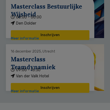
Masterclass Bestuurlijke
Wijsheid
00:00 - 00:00
Den Dolder
Inschrijven
Meer informatie
16 december 2025, Utrecht
Masterclass
Teamdynamiek
09:00 - 16:30
Van der Valk Hotel
Inschrijven
Meer informatie