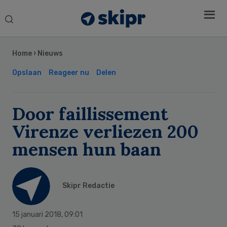
Search
this
Secondary
website
Sidebar
Home
›
Nieuws
Opslaan
Reageer nu
Delen
Door faillissement
Virenze verliezen 200
mensen hun baan
Skipr Redactie
15 januari 2018
,
09:01