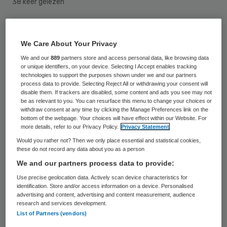
38 keer gelezen
Zo’n 200 van de 465 medewerkers van de
We Care About Your Privacy
failliete ggz-instelling Virenze kunnen niet
We and our
889
partners store and access personal data, like browsing data
mee naar MET ggz en Parnassia Groep, die
or unique identifiers, on your device. Selecting I Accept enables tracking
de zorg en de gebouwen van Virenze
technologies to support the purposes shown under we and our partners
process data to provide. Selecting Reject All or withdrawing your consent will
hebben overgenomen. Dit meldt De
disable them. If trackers are disabled, some content and ads you see may not
be as relevant to you. You can resurface this menu to change your choices or
Limburger.
withdraw consent at any time by clicking the Manage Preferences link on the
bottom of the webpage. Your choices will have effect within our Website. For
more details, refer to our Privacy Policy.
Privacy Statement
Curator Dominique Roomberg houdt
Would you rather not? Then we only place essential and statistical cookies,
volgens
de krant
wel een slag om de
these do not record any data about you as a person
arm. Mogelijk kunnen ‘in tweede instantie’
We and our partners process data to provide:
nog zo’n tien mensen aan werk worden
Use precise geolocation data. Actively scan device characteristics for
identification. Store and/or access information on a device. Personalised
geholpen. Roomberg kwam in december
advertising and content, advertising and content measurement, audience
research and services development.
overeen dat MET ggz en Parnassia de
List of Partners (vendors)
zorgcontracten voor tienduizend cliënten