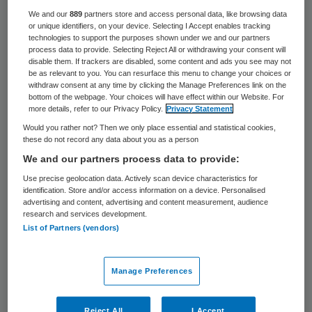
52 keer gelezen
We and our
889
partners store and access personal data, like browsing data
or unique identifiers, on your device. Selecting I Accept enables tracking
technologies to support the purposes shown under we and our partners
De Nijmeegse Pompekliniek gaat rond het
process data to provide. Selecting Reject All or withdrawing your consent will
hele terrein een extra hek plaatsen. De
disable them. If trackers are disabled, some content and ads you see may not
be as relevant to you. You can resurface this menu to change your choices or
afrastering komt aan de bovenkant onder
withdraw consent at any time by clicking the Manage Preferences link on the
bottom of the webpage. Your choices will have effect within our Website. For
stroom te staan, om te voorkomen dat nog
more details, refer to our Privacy Policy.
Privacy Statement
vaker tbs-patiënten de benen nemen. Dat
Would you rather not? Then we only place essential and statistical cookies,
these do not record any data about you as a person
meldt het AD.
We and our partners process data to provide:
Use precise geolocation data. Actively scan device characteristics for
De kliniek scherpt de beveiliging en het
identification. Store and/or access information on a device. Personalised
toezicht op de tbs-cliënten aan nadat in
advertising and content, advertising and content measurement, audience
research and services development.
september en oktober in totaal twee
List of Partners (vendors)
cliënten ontsnapten tijdens begeleid verlof.
Een andere tbs’er slaagde erin op
Manage Preferences
spectaculaire wijze een raam open te
breken en over het hek rond de kliniek te
Reject All
I Accept