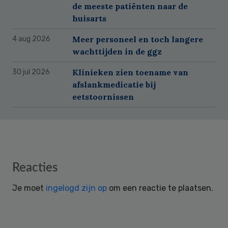
de meeste patiënten naar de
huisarts
Meer personeel en toch langere
4 aug 2026
wachttijden in de ggz
Klinieken zien toename van
30 jul 2026
afslankmedicatie bij
eetstoornissen
Reader
Reacties
Interactions
Je moet
ingelogd zijn op
om een reactie te plaatsen.