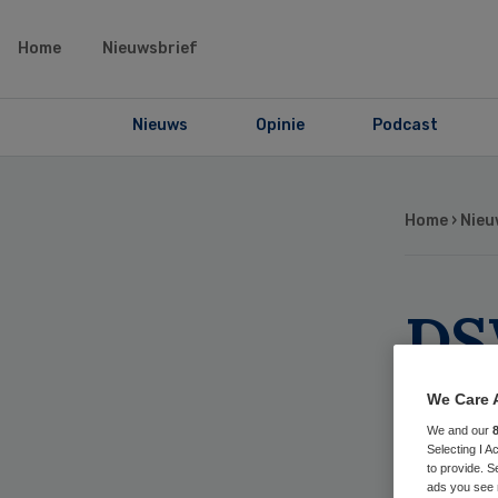
Home
Nieuwsbrief
Nieuws
Opinie
Podcast
Home
›
Nieu
DS
zo
We Care 
We and our
Selecting I 
to provide. S
ads you see 