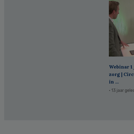
Webinar 1 
zorg | Cir
in ...
· 13 jaar gel