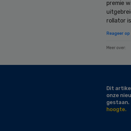
premie w
uitgebre
rollator 
Reageer op d
Meer over:
Secondary
Sidebar
Dit artike
onze nie
gestaan.
hoogte.