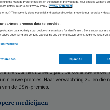
Skipr Redactie
25 september 2012
,
05:09
30 keer gelezen
licking the Manage Preferences link on the bottom of the webpage. Your choices will have eff
more details, refer to our Privacy Policy.
Privacy Statement
her not? Then we only place essential and statistical cookies, these do not record any data
ogt volgend jaar niet de premie voor de basisver
r partners process data to provide:
erzekeraar uit Schiedam houdt de maandelijkse p
eolocation data. Actively scan device characteristics for identification. Store and/or access 
onalised advertising and content, advertising and content measurement, audience research 
uro. Dat liet DSW dinsdag weten. Algemeen werd 
.
ners (vendors)
iestijging verwacht.
e jaren is
DSW
steeds de eerste die met de nieu
references
Reject All
I 
stal is dat een indicatie wat andere verzekeraar
premie voor het komend jaar. De komende weken
un nieuwe premies. Naar verwachting zullen die n
jn van de DSW-premies.
pere medicijnen