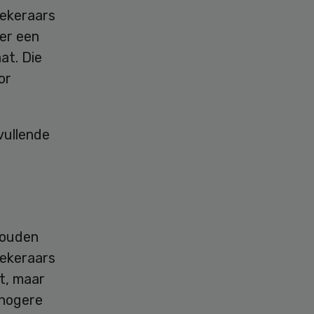
zekeraars
 er een
at. Die
or
vullende
houden
zekeraars
st, maar
 hogere