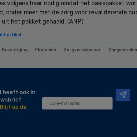
as volgens haar nodig omdat het basispakket wo
id, onder meer met de zorg voor revaliderende ou
is uit het pakket gehaald. (ANP)
it artikel
Bekostiging
Financiën
Zorgverzekeraar
Zorgverzeke
l heeft ook in
uwsbrief
Blijf op de