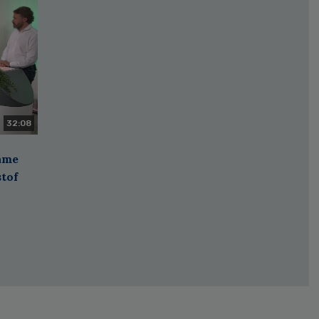
32:08
zame
stof