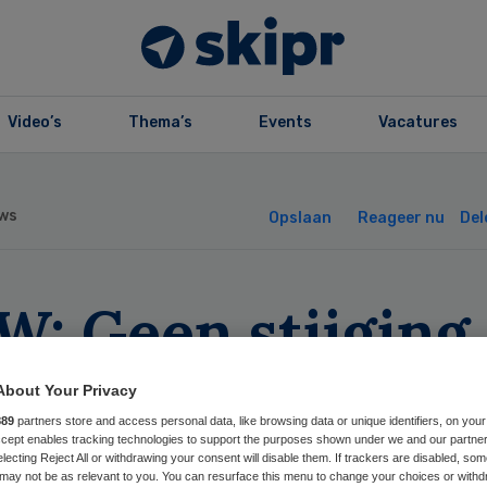
Video’s
Thema’s
Events
Vacatures
ws
Opslaan
Reageer nu
Del
W: Geen stijging
rgpremie in 2013
About Your Privacy
889
partners store and access personal data, like browsing data or unique identifiers, on your
Accept enables tracking technologies to support the purposes shown under we and our partne
electing Reject All or withdrawing your consent will disable them. If trackers are disabled, so
may not be as relevant to you. You can resurface this menu to change your choices or withd