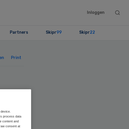
Searc
Inloggen
this
websit
Partners
Skipr
99
Skipr
22
Primary
Sidebar
en
Print
 device.
rs process data
me content and
raw consent at