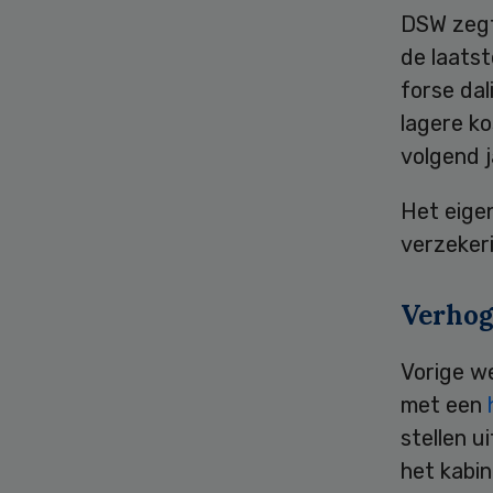
DSW zegt
de laatst
forse dal
lagere ko
volgend j
Het eigen
verzekeri
Verhog
Vorige we
met een
stellen u
het kabin