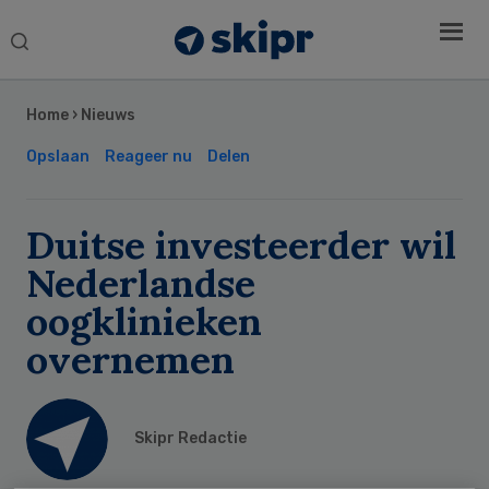
Search
this
Secondary
website
Sidebar
Home
›
Nieuws
Opslaan
Reageer nu
Delen
Duitse investeerder wil
Nederlandse
oogklinieken
overnemen
Skipr Redactie