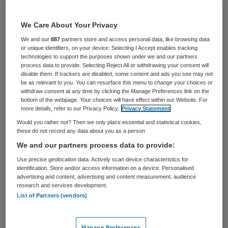
23 oktober 2019
,
12:12
750 keer gelezen
We Care About Your Privacy
We and our
887
partners store and access personal data, like browsing data
De Duitse investeringsmaatschappij Cidron
or unique identifiers, on your device. Selecting I Accept enables tracking
technologies to support the purposes shown under we and our partners
Narew wil de keten van oogklinieken
process data to provide. Selecting Reject All or withdrawing your consent will
disable them. If trackers are disabled, some content and ads you see may not
Eyescan Groep overnemen. De bedrijven
be as relevant to you. You can resurface this menu to change your choices or
withdraw consent at any time by clicking the Manage Preferences link on the
hebben met het oog hierop op 15 oktober
bottom of the webpage. Your choices will have effect within our Website. For
toestemming gevraagd aan de Autoriteit
more details, refer to our Privacy Policy.
Privacy Statement
Would you rather not? Then we only place essential and statistical cookies,
Consument & Markt (ACM).
these do not record any data about you as a person
We and our partners process data to provide:
De Eyescan Groep biedt onder meer
Use precise geolocation data. Actively scan device characteristics for
verzekerde en onverzekerde oogzorg aan
identification. Store and/or access information on a device. Personalised
advertising and content, advertising and content measurement, audience
op
zes locaties in Nederland
. Daarnaast
research and services development.
biedt Eyescan producten aan die verband
List of Partners (vendors)
houden met haar zorgverlening, zoals
contactlenzen, vloeistoffen en oogdruppels.
Manage Preferences