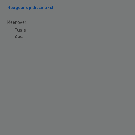
Reageer op dit artikel
Meer over:
Fusie
Zbc
Primary
Sidebar