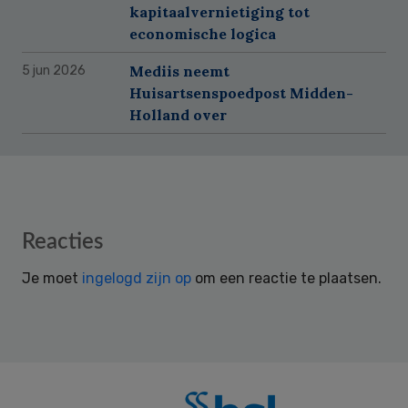
kapitaalvernietiging tot
economische logica
Mediis neemt
5 jun 2026
Huisartsenspoedpost Midden-
Holland over
Reader
Reacties
Interactions
Je moet
ingelogd zijn op
om een reactie te plaatsen.