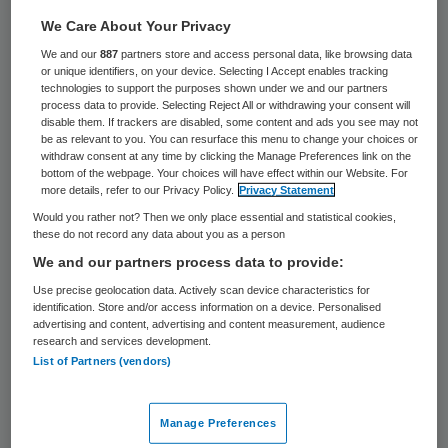
Duitsland gaat ouders verplichten hun
We Care About Your Privacy
kinderen in te enten tegen mazelen. De
We and our
887
partners store and access personal data, like browsing data
or unique identifiers, on your device. Selecting I Accept enables tracking
Bondsdag keurde donderdag een voorstel
technologies to support the purposes shown under we and our partners
process data to provide. Selecting Reject All or withdrawing your consent will
goed van minister Jens Spahn
disable them. If trackers are disabled, some content and ads you see may not
be as relevant to you. You can resurface this menu to change your choices or
(Volksgezondheid) dat in maart 2020 van
withdraw consent at any time by clicking the Manage Preferences link on the
kracht moet worden.
bottom of the webpage. Your choices will have effect within our Website. For
more details, refer to our Privacy Policy.
Privacy Statement
Would you rather not? Then we only place essential and statistical cookies,
Ouders die hun kinderen vanaf die datum
these do not record any data about you as a person
voor een kinderdagverblijf of school willen
We and our partners process data to provide:
sturen, moeten dan eerst aantonen dat hun
Use precise geolocation data. Actively scan device characteristics for
identification. Store and/or access information on a device. Personalised
nageslacht is ingeënt tegen de mazelen.
advertising and content, advertising and content measurement, audience
research and services development.
Overtreders hangt een boete boven het
List of Partners (vendors)
hoofd van 2500 euro.
Bij kinderen die al naar school of de opvang
Manage Preferences