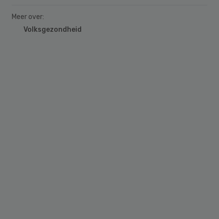
Meer over:
Volksgezondheid
Primary
Sidebar