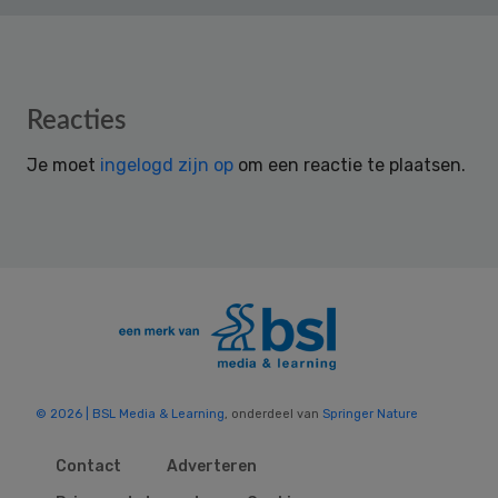
Reader
Reacties
Interactions
Je moet
ingelogd zijn op
om een reactie te plaatsen.
© 2026 | BSL Media & Learning
, onderdeel van
Springer Nature
Contact
Adverteren