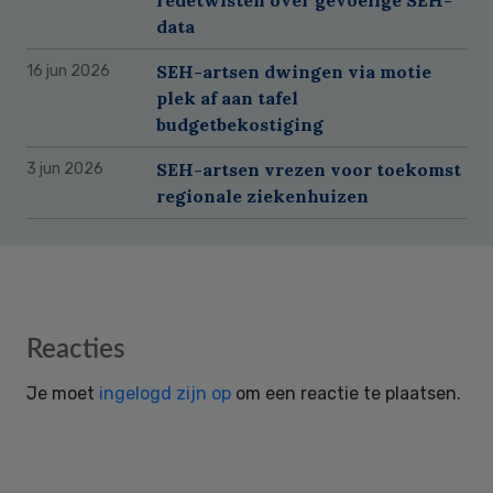
data
SEH-artsen dwingen via motie
16 jun 2026
plek af aan tafel
budgetbekostiging
SEH-artsen vrezen voor toekomst
3 jun 2026
regionale ziekenhuizen
Reader
Reacties
Interactions
Je moet
ingelogd zijn op
om een reactie te plaatsen.