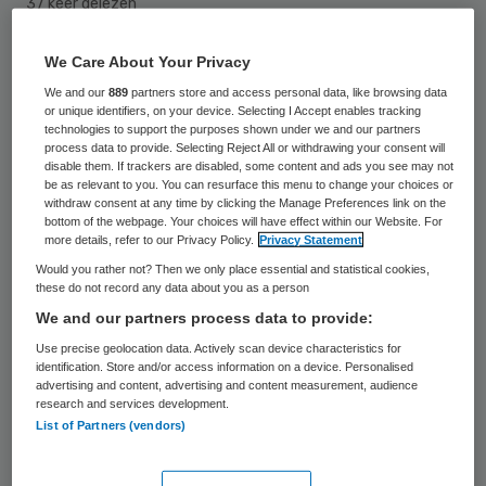
37 keer gelezen
We Care About Your Privacy
Ongeveer duizend mensen hebben zich in
We and our
889
partners store and access personal data, like browsing data
2011 na gebruik van de drug GHB op de
or unique identifiers, on your device. Selecting I Accept enables tracking
spoedeisende hulp laten behandelen. Dat
technologies to support the purposes shown under we and our partners
process data to provide. Selecting Reject All or withdrawing your consent will
aantal is ongeveer gelijk gebleven ten
disable them. If trackers are disabled, some content and ads you see may not
be as relevant to you. You can resurface this menu to change your choices or
opzichte van het jaar daarvoor, maar wel
withdraw consent at any time by clicking the Manage Preferences link on the
bottom of the webpage. Your choices will have effect within our Website. For
meer dan een verdubbeling ten opzichte
more details, refer to our Privacy Policy.
Privacy Statement
van 2005. Dat blijkt uit maandag naar
Would you rather not? Then we only place essential and statistical cookies,
these do not record any data about you as a person
buiten gebrachte cijfers van VeiligheidNL.
We and our partners process data to provide:
Als ook het aantal mensen wordt
Use precise geolocation data. Actively scan device characteristics for
identification. Store and/or access information on a device. Personalised
meegenomen dat GHB heeft gebruikt uit
advertising and content, advertising and content measurement, audience
research and services development.
zelfbeschadiging, een zelfmoordpoging
List of Partners (vendors)
bijvoorbeeld, komt het totale aantal uit op
1200 slachtoffers.