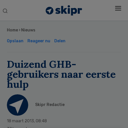
Search
this
Secondary
website
Sidebar
Home
›
Nieuws
Opslaan
Reageer nu
Delen
Duizend GHB-
gebruikers naar eerste
hulp
Skipr Redactie
18 maart 2013
,
08:48