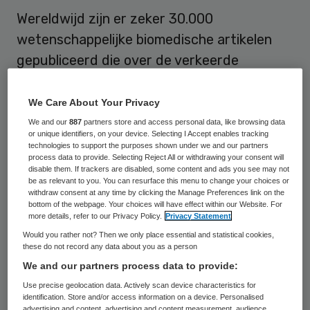
Wereldwijd zijn er zeker 30.000
wetenschappelijke biomedische artikelen
gepubliceerd die over de verkeerde
menselijke cellen gaan, blijkt uit onderzoek
van de Radboud Universiteit.
We Care About Your Privacy
We and our
887
partners store and access personal data, like browsing data
Door slordigheidjes in het lab kunnen
or unique identifiers, on your device. Selecting I Accept enables tracking
technologies to support the purposes shown under we and our partners
bepaalde cellen, die zichzelf oneindig
process data to provide. Selecting Reject All or withdrawing your consent will
disable them. If trackers are disabled, some content and ads you see may not
vermenigvuldigen, andere cellen besmetten
be as relevant to you. You can resurface this menu to change your choices or
withdraw consent at any time by clicking the Manage Preferences link on the
en helemaal overnemen. Daardoor kan het
bottom of the webpage. Your choices will have effect within our Website. For
gebeuren dat onderzoekers denken dat ze
more details, refer to our Privacy Policy.
Privacy Statement
Would you rather not? Then we only place essential and statistical cookies,
onderzoek aan het doen zijn met
these do not record any data about you as a person
bijvoorbeeld menselijke huidkankercellen,
We and our partners process data to provide:
terwijl die in werkelijkheid grotendeels
Use precise geolocation data. Actively scan device characteristics for
identification. Store and/or access information on a device. Personalised
vervangen zijn door muizenstaartcellen.
advertising and content, advertising and content measurement, audience