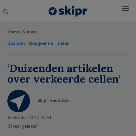
Search
this
Secondary
website
Sidebar
Home
›
Nieuws
Opslaan
Reageer nu
Delen
‘Duizenden artikelen
over verkeerde cellen’
Skipr Redactie
13 oktober 2017
,
07:51
31 keer gelezen