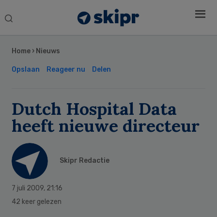
Search
this
Secondary
website
Sidebar
Home
›
Nieuws
Opslaan
Reageer nu
Delen
Dutch Hospital Data
heeft nieuwe directeur
Skipr Redactie
7 juli 2009
,
21:16
42 keer gelezen