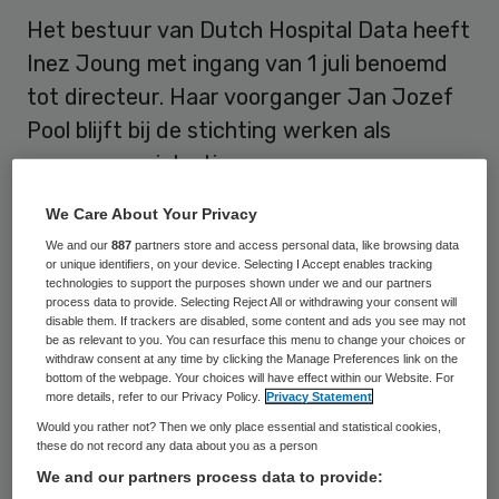
Het bestuur van Dutch Hospital Data heeft
Inez Joung met ingang van 1 juli benoemd
tot directeur. Haar voorganger Jan Jozef
Pool blijft bij de stichting werken als
manager registraties.
We Care About Your Privacy
Volksgezondheidsprijs voor
We and our
887
partners store and access personal data, like browsing data
proefschrift
or unique identifiers, on your device. Selecting I Accept enables tracking
technologies to support the purposes shown under we and our partners
process data to provide. Selecting Reject All or withdrawing your consent will
disable them. If trackers are disabled, some content and ads you see may not
Dr. Inez Joung heeft geneeskunde en
be as relevant to you. You can resurface this menu to change your choices or
beleids- en bestuurswetenschappen
withdraw consent at any time by clicking the Manage Preferences link on the
bottom of the webpage. Your choices will have effect within our Website. For
gestudeerd aan de Radboud Universiteit in
more details, refer to our Privacy Policy.
Privacy Statement
Nijmegen. Vervolgens heeft zij op de
Would you rather not? Then we only place essential and statistical cookies,
these do not record any data about you as a person
afdeling maatschappelijke gezondheidszorg
We and our partners process data to provide:
van het Erasmus Medisch Centrum