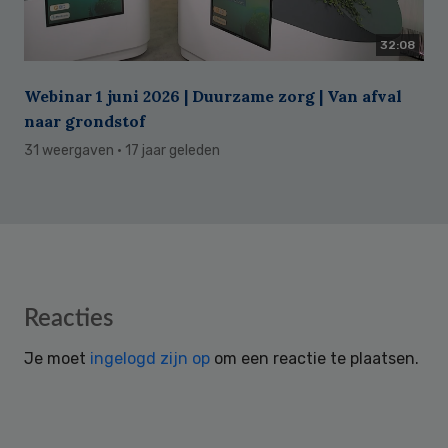
32:08
Webinar 1 juni 2026 | Duurzame zorg | Van afval
naar grondstof
31 weergaven
· 17 jaar geleden
Reader
Reacties
Interactions
Je moet
ingelogd zijn op
om een reactie te plaatsen.