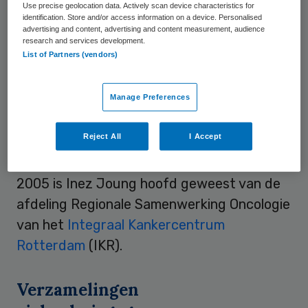
Use precise geolocation data. Actively scan device characteristics for
promotieonderzoek verricht naar de relatie
identification. Store and/or access information on a device. Personalised
advertising and content, advertising and content measurement, audience
tussen burgerlijke staat en gezondheid.
research and services development.
List of Partners (vendors)
Voor haar proefschrift heeft zij in 1996 de
Volksgezondheidsprijs
van de
Vereniging
Manage Preferences
voor Volksgezondheid en Wetenschap
ontvangen. In de daarop volgende jaren is
Reject All
I Accept
zij aan genoemde afdeling verbonden
gebleven als universitair docent. Sinds
2005 is Inez Joung hoofd geweest van de
afdeling Regionale Samenwerking Oncologie
van het
Integraal Kankercentrum
Rotterdam
(IKR).
Verzamelingen