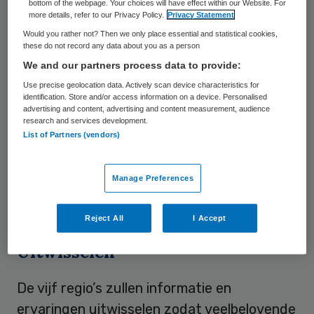
bottom of the webpage. Your choices will have effect within our Website. For
Catalonië in Spanje, de Nederlandse
more details, refer to our Privacy Policy.
Privacy Statement
Would you rather not? Then we only place essential and statistical cookies,
provincie Groningen, de Italiaanse regio
these do not record any data about you as a person
Lombardije en Schotland) zullen ieder hun
We and our partners process data to provide:
eigen systemen voor zorgcoördinatie en e-
Use precise geolocation data. Actively scan device characteristics for
identification. Store and/or access information on a device. Personalised
health voor patiënten met hartfalen, COPD
advertising and content, advertising and content measurement, audience
en diabetes onderzoeken. De resultaten
research and services development.
List of Partners (vendors)
worden twee jaar lang bijgehouden en
geanalyseerd om na te gaan welke
Manage Preferences
processen, structuren en werkwijzen het
meest effectief zijn.
Reject All
I Accept
Uitwisselen
De vijf regio’s zullen informatie en
ervaringen uitwisselen zodat veelbelovende