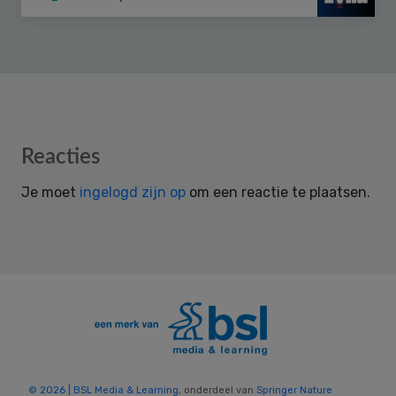
Reader
Reacties
Interactions
Je moet
ingelogd zijn op
om een reactie te plaatsen.
© 2026 | BSL Media & Learning
, onderdeel van
Springer Nature