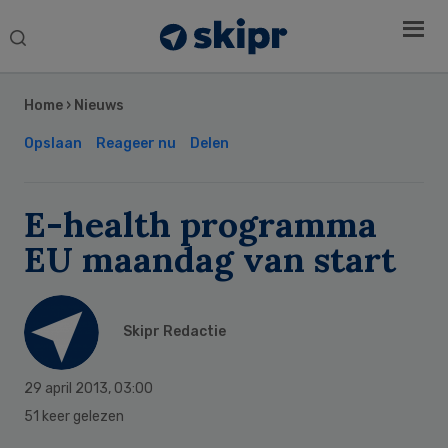
Search
this
Secondary
website
Sidebar
Home
›
Nieuws
Opslaan
Reageer nu
Delen
E-health programma
EU maandag van start
Skipr Redactie
29 april 2013
,
03:00
51 keer gelezen