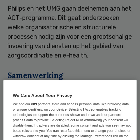
Philips en het UMG gaan deelnemen aan het
ACT-programma. Dit gaat onderzoeken
welke organisatorische en structurele
processen nodig zijn voor een grootschalige
invoering van diensten op het gebied van
zorgcoördinatie en e-health.
Samenwerking
Het
ACT-programma
(Advancing Care
We Care About Your Privacy
Coordination & Telehealth Deployment)
We and our
889
partners store and access personal data, like browsing data
wordt gefinancierd door de EU. Het is een
or unique identifiers, on your device. Selecting I Accept enables tracking
technologies to support the purposes shown under we and our partners
samenwerking tussen zorgautoriteiten,
process data to provide. Selecting Reject All or withdrawing your consent will
disable them. If trackers are disabled, some content and ads you see may not
bedrijven, universiteiten en ziekenhuizen.
be as relevant to you. You can resurface this menu to change your choices or
withdraw consent at any time by clicking the Manage Preferences link on the
Vijf Europese regio’s (Baskenland en