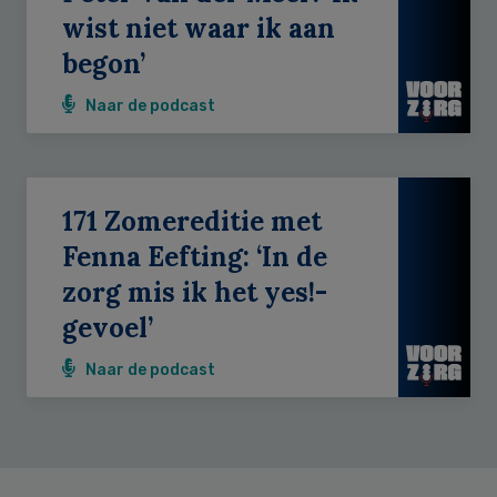
wist niet waar ik aan
begon’
Naar de podcast
171 Zomereditie met
Fenna Eefting: ‘In de
zorg mis ik het yes!-
gevoel’
Naar de podcast