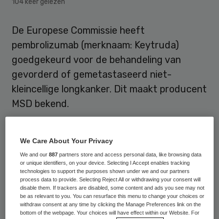
104 keer gelezen
De Europese Commissie heeft
pembrolizumab (merknaam: Keytruda)
goedgekeurd voor de behandeling van
gevorderd of gemetastaseerd niet-
kleincellige longkanker. Dit maakt producent
MSD bekend.
Het middel mag gebruikt worden voor de
behandeling van eerder behandelde
We Care About Your Privacy
patiënten met gevorderd of
We and our
887
partners store and access personal data, like browsing data
or unique identifiers, on your device. Selecting I Accept enables tracking
gemetastaseerd niet-kleincellige
technologies to support the purposes shown under we and our partners
process data to provide. Selecting Reject All or withdrawing your consent will
longkanker waarvan de tumor PD-L1
disable them. If trackers are disabled, some content and ads you see may not
be as relevant to you. You can resurface this menu to change your choices or
expressie vertoont. Pembrolizumab komt
withdraw consent at any time by clicking the Manage Preferences link on the
bottom of the webpage. Your choices will have effect within our Website. For
daarmee beschikbaar als zogeheten