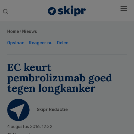
Search
this
Secondary
website
Sidebar
Home
›
Nieuws
Opslaan
Reageer nu
Delen
EC keurt
pembrolizumab goed
tegen longkanker
Skipr Redactie
4 augustus 2016
,
12:22