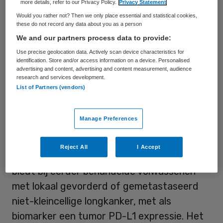
more details, refer to our Privacy Policy.
Privacy Statement
monotherapie. Deze goedkeuring geldt voor
Would you rather not? Then we only place essential and statistical cookies,
de 28 lidstaten van de Europese Unie en
these do not record any data about you as a person
We and our partners process data to provide:
voor de landen die lid zijn van de Europese
Use precise geolocation data. Actively scan device characteristics for
Economische Ruimte (IJsland,
identification. Store and/or access information on a device. Personalised
Liechtenstein en Noorwegen).
advertising and content, advertising and content measurement, audience
research and services development.
List of Partners (vendors)
De goedkeuring is gebaseerd op de
resultaten van de KEYNOTE-010 studie.
Manage Preferences
Hieruit bleek dat een behandeling met
pembrolizumab, in vergelijking met
Reject All
I Accept
chemotherapie, een langere overleving
biedt bij eerder behandelde volwassenen
met lokaal gevorderd of gemetastaseerd
niet-kleincellige longkanker, met als
biomarker een tumor PD-L1 expressie. Het