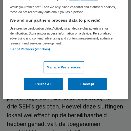
het Rijksinstituut voor Volksgezondheid en
Would you rather not? Then we only place essential and statistical cookies,
Milieu (RIVM) heeft uitgevoerd.
these do not record any data about you as a person
We and our partners process data to provide:
‘Gevoelig’ betekent dat sluiting van de
Use precise geolocation data. Actively scan device characteristics for
identification. Store and/or access information on a device. Personalised
betreffende SEH directe gevolgen heeft
advertising and content, advertising and content measurement, audience
research and services development.
voor de bereikbaarheid. Uit de RIVM-
List of Partners (vendors)
analyse komt naar voren dat nog altijd 99,8
procent van de inwoners van Nederland
Manage Preferences
binnen 45 minuten per ambulance naar één
van de 91 SEH’s met 24/7-uurs openstelling
Reject All
I Accept
kan worden vervoerd. Dit is eenzelfde
percentage als in 2013. Sindsdien zijn er
drie SEH’s gesloten. Hoewel deze sluitingen
lokaal wel effect op de bereikbaarheid
hebben gehad, valt de toegenomen