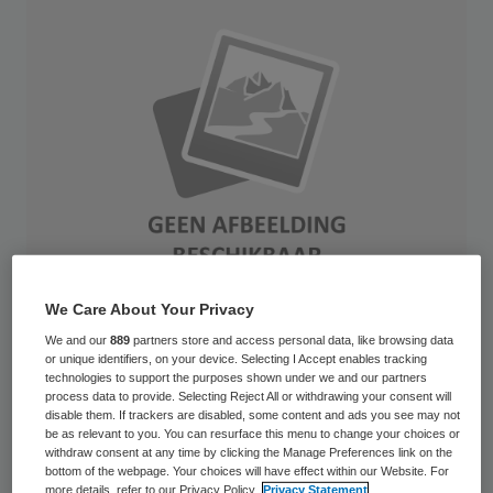
We Care About Your Privacy
We and our
889
partners store and access personal data, like browsing data
AppleMark
or unique identifiers, on your device. Selecting I Accept enables tracking
technologies to support the purposes shown under we and our partners
process data to provide. Selecting Reject All or withdrawing your consent will
Negen van de ruim negentig SEH-locaties
disable them. If trackers are disabled, some content and ads you see may not
be as relevant to you. You can resurface this menu to change your choices or
moeten worden aangemerkt als ‘gevoelig’.
withdraw consent at any time by clicking the Manage Preferences link on the
Dat blijkt uit een bereikbaarheidsanalyse die
bottom of the webpage. Your choices will have effect within our Website. For
more details, refer to our Privacy Policy.
Privacy Statement