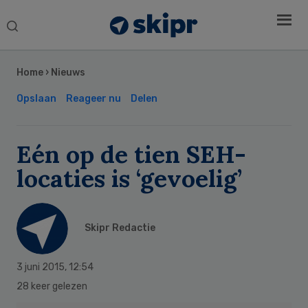
Search
this
Secondary
website
Sidebar
Home
›
Nieuws
Opslaan
Reageer nu
Delen
Eén op de tien SEH-
locaties is ‘gevoelig’
Skipr Redactie
3 juni 2015
,
12:54
28 keer gelezen