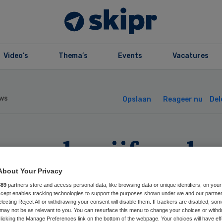
Video’s
Thema’s
Events
Vacatures
ws
Opslaan
Reageer nu
Del
 op de vijf oude
jdt zorg vanwege
About Your Privacy
889
partners store and access personal data, like browsing data or unique identifiers, on your
sten
Accept enables tracking technologies to support the purposes shown under we and our partne
electing Reject All or withdrawing your consent will disable them. If trackers are disabled, so
may not be as relevant to you. You can resurface this menu to change your choices or withd
licking the Manage Preferences link on the bottom of the webpage. Your choices will have eff