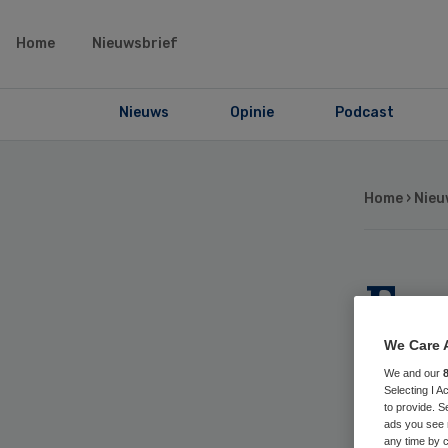
Home
Nieuwsbrief
Nieuws
Opinie
Podcast
Home
›
Nieu
Een
mi
We Care 
We and our
ko
Selecting I 
to provide. S
ads you see 
any time by c