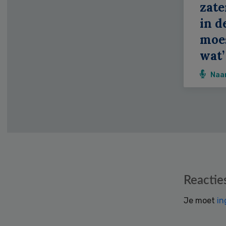
zate
in d
moe
wat’
Naa
Reader
Reactie
Interactions
Je moet
in