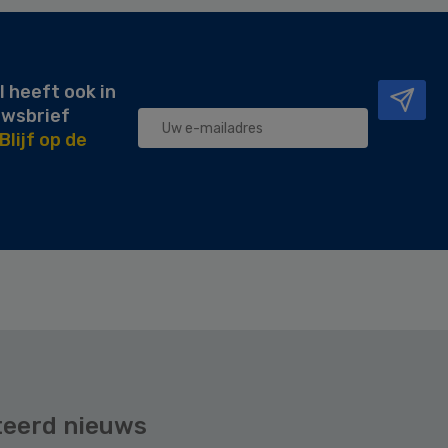
l heeft ook in
uwsbrief
Blijf op de
teerd nieuws