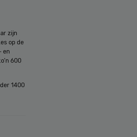
ar zijn
zes op de
- en
zo’n 600
nder 1400