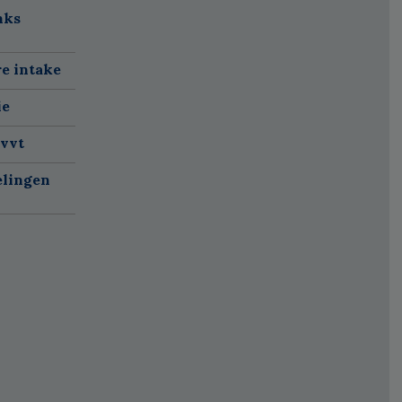
nks
re intake
ie
 vvt
elingen