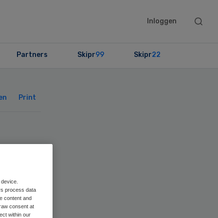
Searc
Inloggen
this
websit
Partners
Skipr
99
Skipr
22
Primary
Sidebar
en
Print
ren
 device.
rs process data
me content and
raw consent at
ect within our