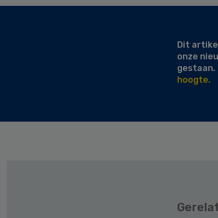
Secondary
Sidebar
Dit artike
onze nie
gestaan.
hoogte.
Gerela