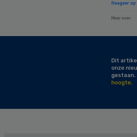
Reageer op d
Meer over:
Secondary
Sidebar
Dit artike
onze nie
gestaan.
hoogte.