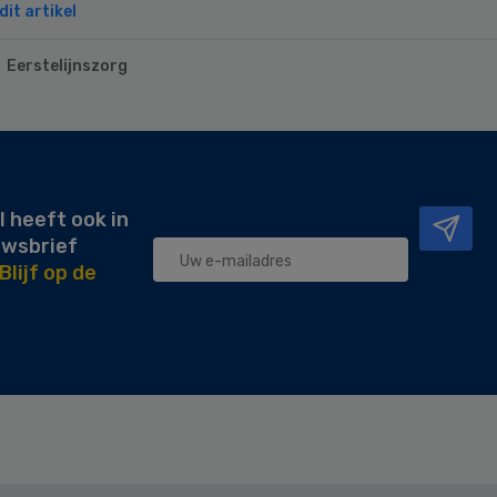
it artikel
Eerstelijnszorg
l heeft ook in
uwsbrief
Blijf op de