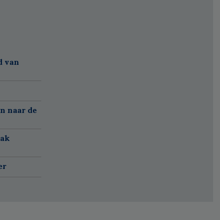
d van
n naar de
aak
er