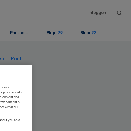
Searc
Inloggen
this
websit
Partners
Skipr
99
Skipr
22
Primary
Sidebar
en
Print
 device.
rs process data
me content and
m
raw consent at
ect within our
 about you as a