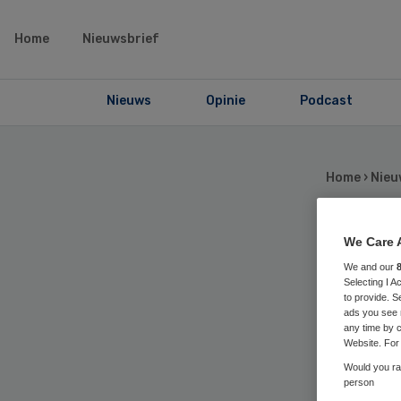
Home
Nieuwsbrief
Nieuws
Opinie
Podcast
Home
›
Nieu
We Care 
Eer
We and our
Selecting I 
to provide. S
ge
ads you see 
any time by c
Website. For 
Would you rat
person