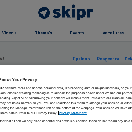
Video’s
Thema’s
Events
Vacatures
ws
Opslaan
Reageer nu
Del
About Your Privacy
ste gipsvlucht
887
partners store and access personal data, like browsing data or unique identifiers, on your
Accept enables tracking technologies to support the purposes shown under we and our partne
electing Reject All or withdrawing your consent will disable them. If trackers are disabled, so
land in Rotterda
may not be as relevant to you. You can resurface this menu to change your choices or withd
licking the Manage Preferences link on the bottom of the webpage. Your choices will have eff
more details, refer to our Privacy Policy.
Privacy Statement
her not? Then we only place essential and statistical cookies, these do not record any data