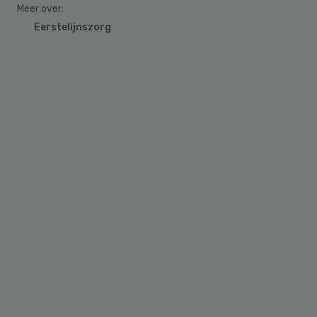
Meer over:
Eerstelijnszorg
Primary
Sidebar