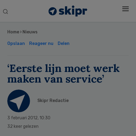
Search
this
Secondary
website
Sidebar
Home
›
Nieuws
Opslaan
Reageer nu
Delen
‘Eerste lijn moet werk
maken van service’
Skipr Redactie
3 februari 2012
,
10:30
32 keer gelezen