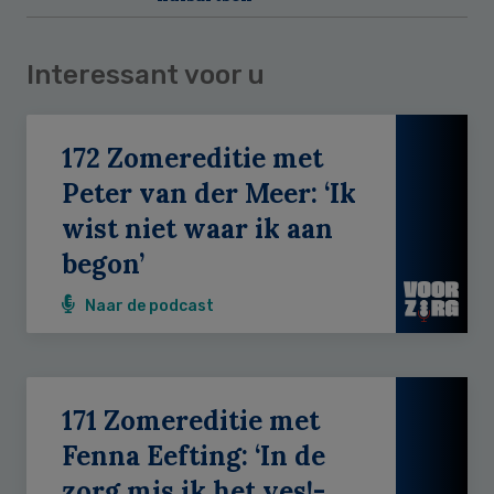
Interessant voor u
172 Zomereditie met
Peter van der Meer: ‘Ik
wist niet waar ik aan
begon’
Naar de podcast
171 Zomereditie met
Fenna Eefting: ‘In de
zorg mis ik het yes!-