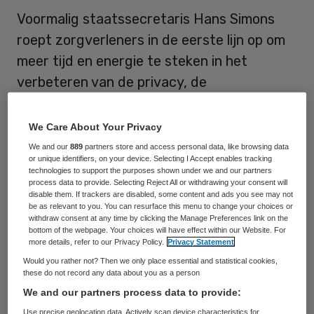
Voormalig staatssecretaris Hans Simons
roept zorgverleners in de eerste lijn op om
meer tijd en energie te steken in het
verbeteren van de privacy, de
informatievoorziening voor patiënten, en de
toegankelijkheid en bereikbaarheid van de
We Care About Your Privacy
praktijk.
We and our
889
partners store and access personal data, like browsing data
or unique identifiers, on your device. Selecting I Accept enables tracking
technologies to support the purposes shown under we and our partners
Simons benadrukt als voorzitter van de
process data to provide. Selecting Reject All or withdrawing your consent will
disable them. If trackers are disabled, some content and ads you see may not
ZonMw programmacommissie ‘Op één lijn’
be as relevant to you. You can resurface this menu to change your choices or
het toenemende belang van een goede
withdraw consent at any time by clicking the Manage Preferences link on the
bottom of the webpage. Your choices will have effect within our Website. For
privacy, informatievoorziening en
more details, refer to our Privacy Policy.
Privacy Statement
toegankelijkheid van de eerste lijn. “Ik denk
Would you rather not? Then we only place essential and statistical cookies,
these do not record any data about you as a person
dat er in de praktijk nog veel weerstanden
We and our partners process data to provide:
zijn om de informatievoorziening op een
Use precise geolocation data. Actively scan device characteristics for