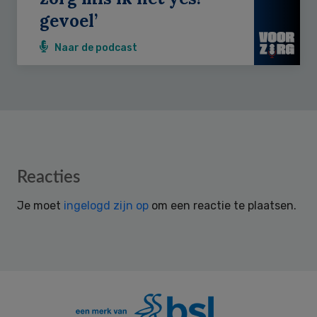
gevoel’
Naar de podcast
Reader
Reacties
Interactions
Je moet
ingelogd zijn op
om een reactie te plaatsen.