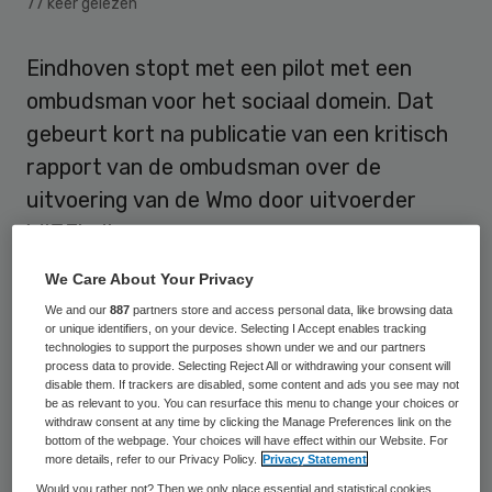
77 keer gelezen
Eindhoven stopt met een pilot met een
ombudsman voor het sociaal domein. Dat
gebeurt kort na publicatie van een kritisch
rapport van de ombudsman over de
uitvoering van de Wmo door uitvoerder
WIJEindhoven.
We Care About Your Privacy
De Eindhovense gemeenteraad stemde in
We and our
887
partners store and access personal data, like browsing data
met het verzoek van zorgwethouder
or unique identifiers, on your device. Selecting I Accept enables tracking
technologies to support the purposes shown under we and our partners
Renate Richters van GroenLinks om in april
process data to provide. Selecting Reject All or withdrawing your consent will
met de sociaal domein-ombudsman te
disable them. If trackers are disabled, some content and ads you see may not
be as relevant to you. You can resurface this menu to change your choices or
stoppen,
zo schrijft Binnenlands Bestuur
withdraw consent at any time by clicking the Manage Preferences link on the
bottom of the webpage. Your choices will have effect within our Website. For
op 16 maart
. Volgens het Eindhovens
more details, refer to our Privacy Policy.
Privacy Statement
Dagblad viel het rapport ook niet goed bij de
Would you rather not? Then we only place essential and statistical cookies,