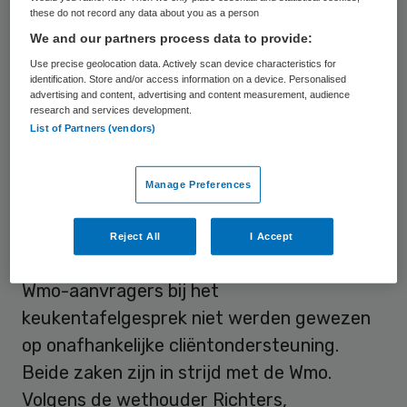
these do not record any data about you as a person
raad.
We and our partners process data to provide:
Use precise geolocation data. Actively scan device characteristics for
Weeffouten
identification. Store and/or access information on a device. Personalised
advertising and content, advertising and content measurement, audience
research and services development.
Ombudsman Harold Dijkstra concludeerde
List of Partners (vendors)
dat WIJEindhoven niet altijd verslag maakte
van keukentafelgesprekken. Daardoor was
Manage Preferences
het voor inwoners die geen recht zouden
hebben op Wmo onmogelijk om bezwaar te
Reject All
I Accept
maken. Daarnaast staat in het rapport dat
Wmo-aanvragers bij het
keukentafelgesprek niet werden gewezen
op onafhankelijke cliëntondersteuning.
Beide zaken zijn in strijd met de Wmo.
Volgens de wethouder Richters,