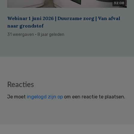
32:08
Webinar 1 juni 2026 | Duurzame zorg | Van afval
naar grondstof
31 weergaven
· 8 jaar geleden
Reader
Reacties
Interactions
Je moet
ingelogd zijn op
om een reactie te plaatsen.