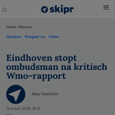
Search
this
Secondary
website
Sidebar
Home
›
Nieuws
Opslaan
Reageer nu
Delen
Eindhoven stopt
ombudsman na kritisch
Wmo-rapport
Skipr Redactie
16 maart 2018
,
18:16