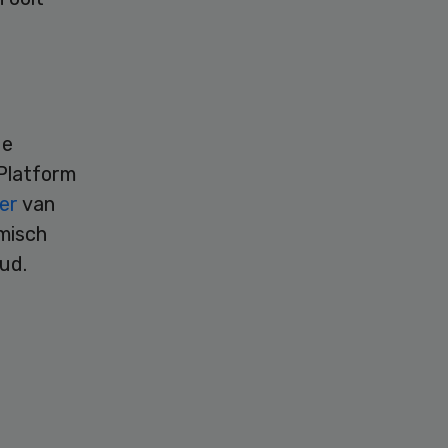
de
ePlatform
ler
van
misch
ud.