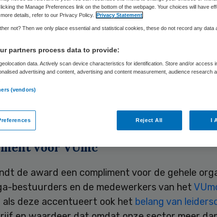
licking the Manage Preferences link on the bottom of the webpage. Your choices will have eff
more details, refer to our Privacy Policy.
Privacy Statement
her not? Then we only place essential and statistical cookies, these do not record any data
Skipr Redactie
27 november 2009
,
12:47
36 keer gelezen
r partners process data to provide:
eolocation data. Actively scan device characteristics for identification. Store and/or access 
lder, voorzitter van de raad van bestuur van het
onalised advertising and content, advertising and content measurement, audience research 
.
m, is door medebestuurders verkozen tot Influe
ners (vendors)
 2009. Mulder heeft de award 26 november in ont
tijdens het jaarlijkse StrategiePlatform Gezondh
references
Reject All
I 
iment voor VUmc
indt de award een compliment voor de gehele orga
lega-bestuurders en de medewerkers van het
VUm
s als deze accentueert ook het
belang van leiders
rijf en waardeer dat omdat onze sector meer dan