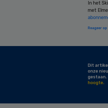
In het S
met Elme
abonneme
Reageer op d
Secondary
Sidebar
Dit artike
onze nie
gestaan.
hoogte.