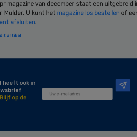
kipr magazine van december staat een uitgebreid 
r Mulder. U kunt het
magazine los bestellen
of ee
nt afsluiten
.
it artikel
l heeft ook in
uwsbrief
Blijf op de