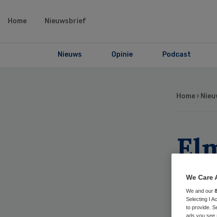
Home
Nieuwsbrief
Nieuws
Opinie
Podcast
Home
›
Nieu
El
Inf
We Care 
20
We and our
Selecting I 
to provide. S
ads you see 