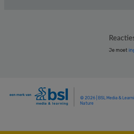
Reader
Reactie
Interactions
Je moet
in
© 2026 | BSL Media & Learn
Nature