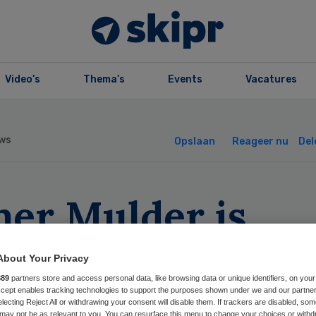
Video’s
Thema’s
Events
Vacatures
ws
Opslaan
Reageer nu
Del
mer Mulder is
luencer of the Y
About Your Privacy
09
889
partners store and access personal data, like browsing data or unique identifiers, on your
Accept enables tracking technologies to support the purposes shown under we and our partne
electing Reject All or withdrawing your consent will disable them. If trackers are disabled, so
may not be as relevant to you. You can resurface this menu to change your choices or withd