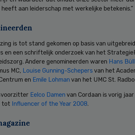
heeft aan leiderschap met werkelijke betekenis.”
ineerden
zing is tot stand gekomen op basis van uitgebrei
s en een schriftelijk onderzoek van het Strategi
idszorg. Andere genomineerden waren
Hans Bül
smus MC,
Louise Gunning-Schepers
van het Acade
 Centrum en
Emile Lohman
van het UMC St. Radbo
voorzitter
Eelco Damen
van Cordaan is vorig jaar
 tot
Influencer of the Year 2008
.
magazine