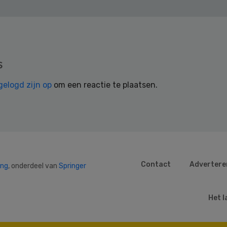
s
gelogd zijn op
om een reactie te plaatsen.
Contact
Advertere
ing
, onderdeel van
Springer
Het l