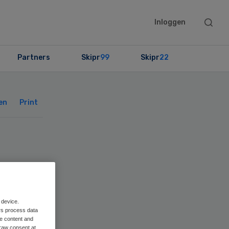
Searc
Inloggen
this
websit
Partners
Skipr
99
Skipr
22
Primary
Sidebar
en
Print
ear
 device.
rs process data
me content and
raw consent at