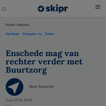
Search
this
Secondary
website
Sidebar
Home
›
Nieuws
Opslaan
Reageer nu
Delen
Enschede mag van
rechter verder met
Buurtzorg
Skipr Redactie
2 juni 2016
,
14:22