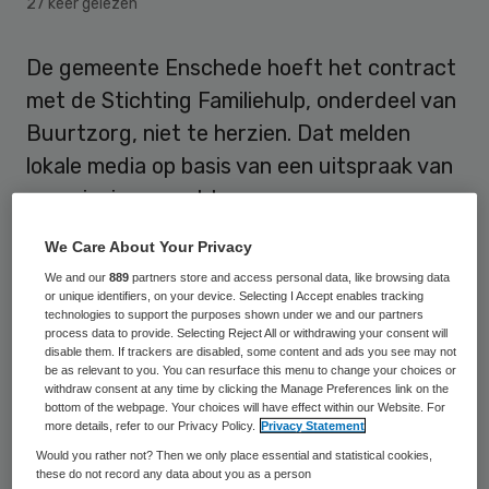
27 keer gelezen
De gemeente Enschede hoeft het contract
met de Stichting Familiehulp, onderdeel van
Buurtzorg, niet te herzien. Dat melden
lokale media op basis van een uitspraak van
voorzieningenrechter.
We Care About Your Privacy
De procedure was aangespannen door
We and our
889
partners store and access personal data, like browsing data
branchevereniging BTN en
or unique identifiers, on your device. Selecting I Accept enables tracking
thuiszorgorganisaties Solace en Bions.
technologies to support the purposes shown under we and our partners
process data to provide. Selecting Reject All or withdrawing your consent will
Volgens de drie heeft Enschede in strijd
disable them. If trackers are disabled, some content and ads you see may not
be as relevant to you. You can resurface this menu to change your choices or
met het aanbestedingsrecht gehandeld bij
withdraw consent at any time by clicking the Manage Preferences link on the
bottom of the webpage. Your choices will have effect within our Website. For
de onderhandse gunning van het contract
more details, refer to our Privacy Policy.
Privacy Statement
voor de levering van thuiszorg na het
Would you rather not? Then we only place essential and statistical cookies,
these do not record any data about you as a person
faillissement van TSN Thuiszorg.