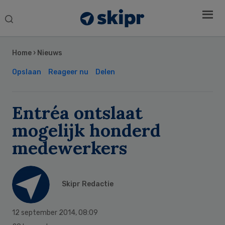
Search
this
Secondary
website
Sidebar
Home
›
Nieuws
Opslaan
Reageer nu
Delen
Entréa ontslaat
mogelijk honderd
medewerkers
Skipr Redactie
12 september 2014
,
08:09