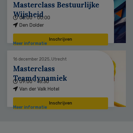
Masterclass Bestuurlijke
Wijsheid
00:00 - 00:00
Den Dolder
Inschrijven
Meer informatie
16 december 2025, Utrecht
Masterclass
Teamdynamiek
09:00 - 16:30
Van der Valk Hotel
Inschrijven
Meer informatie