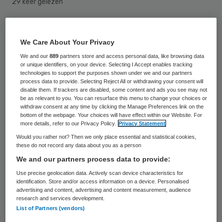
29 keer gelezen
Entréa, aanbieder van jeugdzorg in
We Care About Your Privacy
Nijmegen en Rivierenland, gaat mogelijk een
We and our
889
partners store and access personal data, like browsing data
vijfde van haar medewerkers ontslaan.
or unique identifiers, on your device. Selecting I Accept enables tracking
technologies to support the purposes shown under we and our partners
process data to provide. Selecting Reject All or withdrawing your consent will
Dat meldt
De Gelderlander
op 12 september.
disable them. If trackers are disabled, some content and ads you see may not
Mogelijk komen honderd medewerkers op
be as relevant to you. You can resurface this menu to change your choices or
withdraw consent at any time by clicking the Manage Preferences link on the
straat te staan. Het personeel is de
bottom of the webpage. Your choices will have effect within our Website. For
more details, refer to our Privacy Policy.
Privacy Statement
afgelopen maand geïnformeerd tijdens
Would you rather not? Then we only place essential and statistical cookies,
bijeenkomsten. Het is nog niet duidelijk
these do not record any data about you as a person
waar de klappen gaan vallen.
We and our partners process data to provide:
Use precise geolocation data. Actively scan device characteristics for
identification. Store and/or access information on a device. Personalised
Onzekerheden
advertising and content, advertising and content measurement, audience
research and services development.
List of Partners (vendors)
Entréa anticipeert hiermee op de