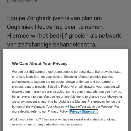
80 keer gelezen
Equipe Zorgbedrijven is van plan om
Oogkliniek Heuvelrug over te nemen.
Hiermee wil het bedrijf groeien als netwerk
van zelfstandige behandelcentra.
Bij Oogkliniek Heuvelrug kunnen patiënten
We Care About Your Privacy
kunnen terecht voor verzekerde oogzorg,
We and our
887
partners store and access personal data, like browsing data
brilvervangende chirurgie of een nieuwe bril
or unique identifiers, on your device. Selecting I Accept enables tracking
technologies to support the purposes shown under we and our partners
in de eigen optiek. De oogzorgklinieken zijn
process data to provide. Selecting Reject All or withdrawing your consent will
disable them. If trackers are disabled, some content and ads you see may not
gevestigd in Zeist en Veenendaal.
be as relevant to you. You can resurface this menu to change your choices or
withdraw consent at any time by clicking the Manage Preferences link on the
bottom of the webpage. Your choices will have effect within our Website. For
Netwerk
more details, refer to our Privacy Policy.
Privacy Statement
Would you rather not? Then we only place essential and statistical cookies,
these do not record any data about you as a person
Jak Dekker, CEO van Equipe Zorgbedrijven,