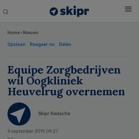
Search
this
Secondary
website
Sidebar
Home
›
Nieuws
Opslaan
Reageer nu
Delen
Equipe Zorgbedrijven
wil Oogkliniek
Heuvelrug overnemen
Skipr Redactie
9 september 2019
,
09:27